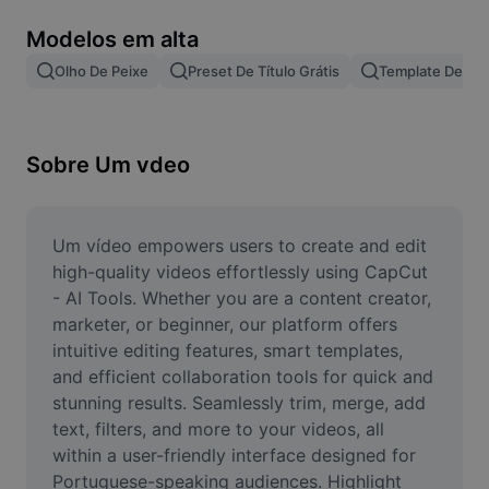
Remover plano de fundo de imagem
Modelos em alta
Mesclar imagens
Olho De Peixe
Preset De Título Grátis
Template De Le
Melhorar Imagem
Redimensionar Imagem
Sobre Um vdeo
Editar Imagem Online
Criador de Memes
Um vídeo empowers users to create and edit 
high-quality videos effortlessly using CapCut 
AI Text Remover
- AI Tools. Whether you are a content creator, 
marketer, or beginner, our platform offers 
AI People Remover
intuitive editing features, smart templates, 
and efficient collaboration tools for quick and 
AI Inpainting
stunning results. Seamlessly trim, merge, add 
Face Cutout
text, filters, and more to your videos, all 
within a user-friendly interface designed for 
Portuguese-speaking audiences. Highlight 