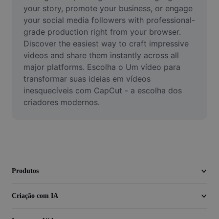
Vídeo
your story, promote your business, or engage 
your social media followers with professional-
Remover plano de fundo de vídeo
grade production right from your browser. 
Discover the easiest way to craft impressive 
Aprimorar qualidade
videos and share them instantly across all 
major platforms. Escolha o Um vídeo para 
Editor de Video
transformar suas ideias em vídeos 
Cortar Vídeo
inesquecíveis com CapCut - a escolha dos 
criadores modernos.
Adicionar Legendas ao Vídeo
Converter Video
Produtos
Criação com IA