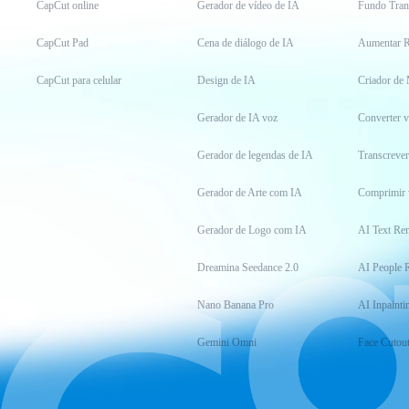
CapCut online
Gerador de vídeo de IA
Fundo Tran
CapCut Pad
Cena de diálogo de IA
Aumentar R
CapCut para celular
Design de IA
Criador de
Gerador de IA voz
Converter 
Gerador de legendas de IA
Transcrever
Gerador de Arte com IA
Comprimir 
Gerador de Logo com IA
AI Text Re
Dreamina Seedance 2.0
AI People 
Nano Banana Pro
AI Inpainti
Gemini Omni
Face Cutou