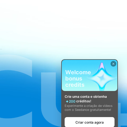
mos de Serviço do CapCut
Welcome
bonus
credits
Crie uma conta e obtenha
créditos!
200
Experimente a criação de vídeos
com o Seedance gratuitamente!
Criar conta agora