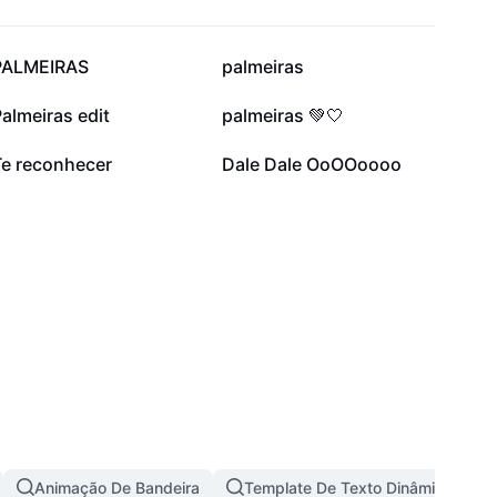
14,6 mil
12,3 mil
PALMEIRAS
palmeiras
4,5 mil
3,9 mil
almeiras edit
palmeiras 💚🤍
566
431
Te reconhecer
Dale Dale OoOOoooo
Animação De Bandeira
Template De Texto Dinâmico