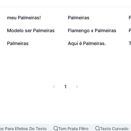
16,1 mil
15,5 mil
meu Palmeiras!
Palmeiras
4,8 mil
4,6 mil
Modelo ser Palmeiras
Flamengo x Palmeiras
P
1,3 mil
913
Palmeiras
Aqui é Palmeiras.
1
s Para Efeitos De Texto
Tom Prata Filtro
Texto Curvado