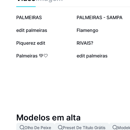
67,4 mil
51,9 mil
PALMEIRAS
PALMEIRAS - SAMPA
9 mil
6,2 mil
edit palmeiras
Flamengo
1,6 mil
1,5 mil
Piquerez edit
RIVAIS?
277
17
Palmeiras 💚🤍
edit palmeiras
Modelos em alta
Olho De Peixe
Preset De Título Grátis
Modelo