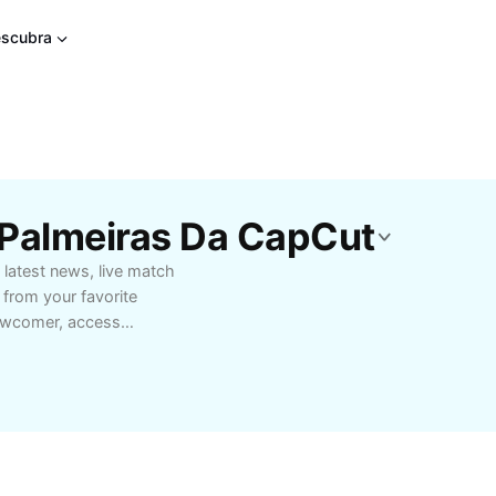
scubra
 Palmeiras Da CapCut
 latest news, live match
 from your favorite
newcomer, access
—everything you need to
sts who want in-depth
sights. Join the vibrant
t on important events,
d of Palmeiras and