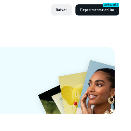
seedream5.0
Baixar
Experimentar online