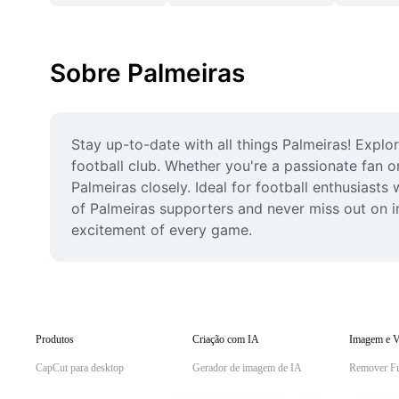
Sobre Palmeiras
Stay up-to-date with all things Palmeiras! Explor
football club. Whether you're a passionate fan 
Palmeiras closely. Ideal for football enthusiast
of Palmeiras supporters and never miss out on im
excitement of every game.
Produtos
Criação com IA
Imagem e V
CapCut para desktop
Gerador de imagem de IA
Remover F