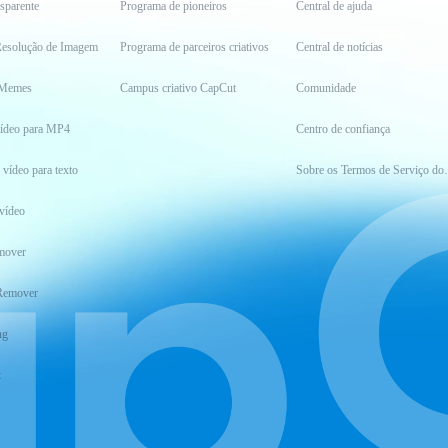
sparente
Programa de pioneiros
Central de ajuda
esolução de Imagem
Programa de parceiros criativos
Central de notícias
 Memes
Campus criativo CapCut
Comunidade
vídeo para MP4
Centro de confiança
 vídeo para texto
Sobre os Ter
vídeo
mover
Remover
ng
t