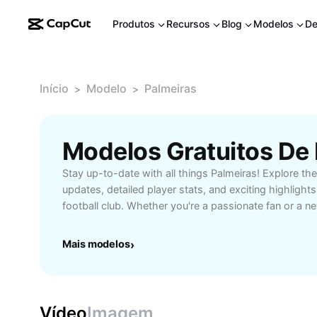
Produtos
Recursos
Blog
Modelos
De
Início
Modelo
Palmeiras
>
>
Modelos Gratuitos De
Stay up-to-date with all things Palmeiras! Explore the
updates, detailed player stats, and exciting highlights
football club. Whether you're a passionate fan or a 
exclusive interviews, match analysis, and schedules
follow Palmeiras closely. Ideal for football enthusia
Mais modelos
›
coverage, real-time results, and behind-the-scenes in
community of Palmeiras supporters and never miss ou
player transfers, or breaking news. Dive into the worl
experience the excitement of every game.
Vídeo
Imagem