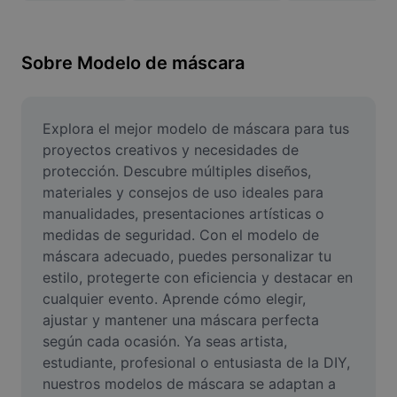
Remover plano de fundo de imagem
Mesclar imagens
Sobre Modelo de máscara
Melhorar Imagem
Redimensionar Imagem
Explora el mejor modelo de máscara para tus 
proyectos creativos y necesidades de 
Editar Imagem Online
protección. Descubre múltiples diseños, 
materiales y consejos de uso ideales para 
Criador de Memes
manualidades, presentaciones artísticas o 
medidas de seguridad. Con el modelo de 
AI Text Remover
máscara adecuado, puedes personalizar tu 
AI People Remover
estilo, protegerte con eficiencia y destacar en 
cualquier evento. Aprende cómo elegir, 
AI Inpainting
ajustar y mantener una máscara perfecta 
según cada ocasión. Ya seas artista, 
Face Cutout
estudiante, profesional o entusiasta de la DIY, 
nuestros modelos de máscara se adaptan a 