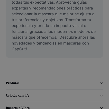
todas tus expectativas. Aprovecha guías 
Vídeo
expertas y recomendaciones prácticas para 
Remover plano de fundo de vídeo
seleccionar la máscara que mejor se ajusta a 
tus preferencias y objetivos. Transforma tu 
Aprimorar qualidade
experiencia y brinda un impacto visual o 
funcional gracias a los modernos modelos de 
Editor de Video
máscara que ofrecemos. ¡Descubre ahora las 
novedades y tendencias en máscaras con 
Cortar Vídeo
CapCut!
Adicionar Legendas ao Vídeo
Converter Video
Produtos
Criação com IA
Imagem e Vídeo