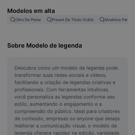
Remover plano de fundo de imagem
Modelos em alta
Mesclar imagens
Olho De Peixe
Preset De Título Grátis
Modelos Para Ef
Melhorar Imagem
Redimensionar Imagem
Sobre Modelo de legenda
Editar Imagem Online
Criador de Memes
Descubra como um modelo de legenda pode 
transformar suas redes sociais e vídeos, 
AI Text Remover
facilitando a criação de legendas criativas e 
profissionais. Com ferramentas intuitivas, 
AI People Remover
você personaliza as legendas conforme seu 
estilo, aumentando o engajamento e a 
AI Inpainting
compreensão do público. Ideal para criadores 
Face Cutout
de conteúdo, empresas ou anyone que deseja 
melhorar a comunicação visual, o modelo de 
legenda oferece rapidez na edição, variedade 