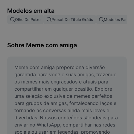
Remover plano de fundo de imagem
Modelos em alta
Mesclar imagens
Olho De Peixe
Preset De Título Grátis
Modelos Para Ef
Melhorar Imagem
Redimensionar Imagem
Sobre Meme com amiga
Editar Imagem Online
Criador de Memes
Meme com amiga proporciona diversão 
garantida para você e suas amigas, trazendo 
AI Text Remover
os memes mais engraçados e atuais para 
compartilhar em qualquer ocasião. Explore 
AI People Remover
uma seleção exclusiva de memes perfeitos 
para grupos de amigas, fortalecendo laços e 
AI Inpainting
tornando as conversas ainda mais leves e 
Face Cutout
divertidas. Nossos conteúdos são ideais para 
enviar no WhatsApp, compartilhar nas redes 
sociais ou usar em legendas, promovendo 