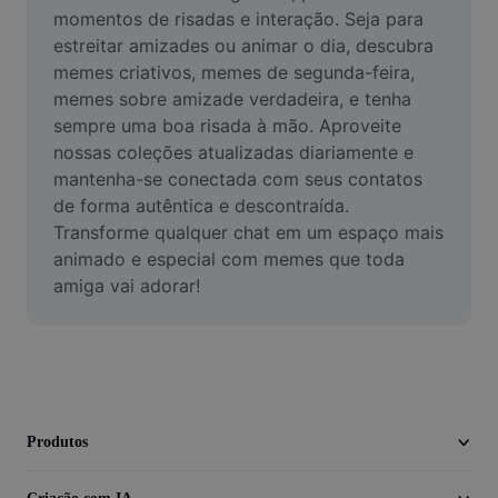
Vídeo
momentos de risadas e interação. Seja para 
estreitar amizades ou animar o dia, descubra 
Remover plano de fundo de vídeo
memes criativos, memes de segunda-feira, 
memes sobre amizade verdadeira, e tenha 
Aprimorar qualidade
sempre uma boa risada à mão. Aproveite 
nossas coleções atualizadas diariamente e 
Editor de Video
mantenha-se conectada com seus contatos 
Cortar Vídeo
de forma autêntica e descontraída. 
Transforme qualquer chat em um espaço mais 
Adicionar Legendas ao Vídeo
animado e especial com memes que toda 
amiga vai adorar!
Converter Video
Produtos