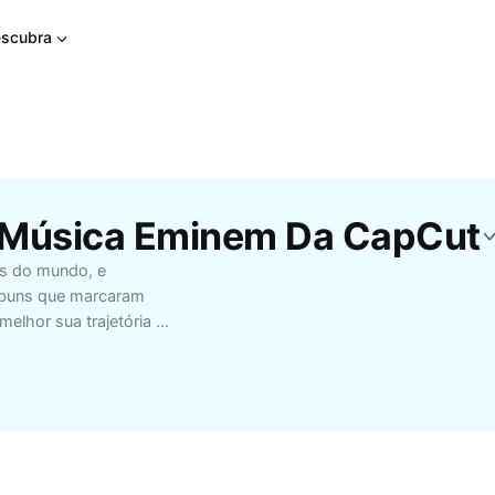
scubra
e Música Eminem Da CapCut
rs do mundo, e
álbuns que marcaram
elhor sua trajetória na
omo 'Lose Yourself',
ixas, bastidores das
 ouvintes apaixonados
com letras impactantes
verso musical de
inspire-se com suas