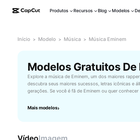
Produtos
Recursos
Blog
Modelos
De
Início
Modelo
Música
Música Eminem
>
>
>
Modelos Gratuitos D
Explore a música de Eminem, um dos maiores rappe
descubra seus maiores sucessos, letras icônicas e 
gerações. Se você é fã de Eminem ou quer conhecer m
música, confira nossas playlists e análises dos hits c
'Stan' e 'Without Me'. Aproveite recomendações de fa
Mais modelos
›
produções e curiosidades sobre o artista. Ideal para
por rap, estudantes de inglês à procura de músicas 
ou simplesmente fãs de cultura pop. Mergulhe no uni
Eminem, entenda seu impacto na cena do hip-hop e 
Vídeo
Imagem