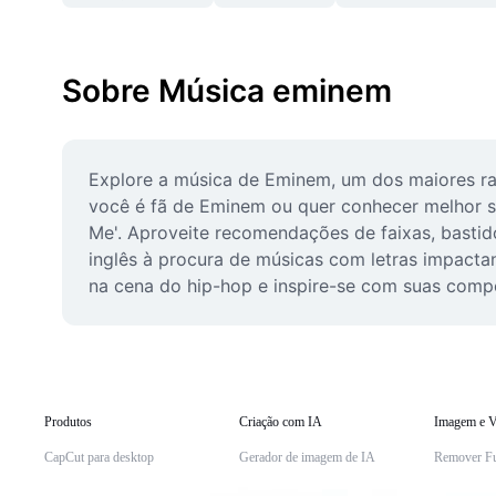
Sobre Música eminem
Explore a música de Eminem, um dos maiores rap
você é fã de Eminem ou quer conhecer melhor sua 
Me'. Aproveite recomendações de faixas, bastido
inglês à procura de músicas com letras impacta
na cena do hip-hop e inspire-se com suas comp
Produtos
Criação com IA
Imagem e V
CapCut para desktop
Gerador de imagem de IA
Remover F