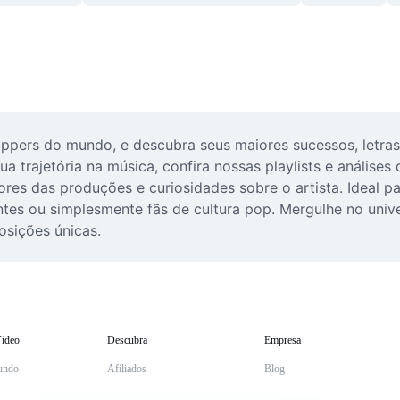
pers do mundo, e descubra seus maiores sucessos, letras 
trajetória na música, confira nossas playlists e análises do
res das produções e curiosidades sobre o artista. Ideal pa
ntes ou simplesmente fãs de cultura pop. Mergulhe no univ
osições únicas.
ídeo
Descubra
Empresa
undo
Afiliados
Blog