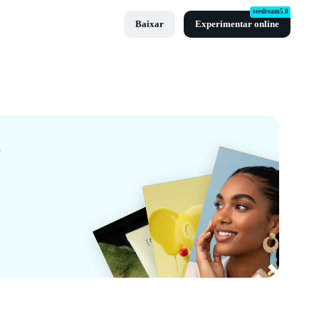
seedream5.0
Baixar
Experimentar online