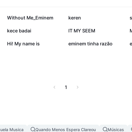
86,3 mil
72,1 mil
Without Me_Eminem
keren
38,5 mil
33,2 mil
kece badai
IT MY SEEM
8,1 mil
1,8 mil
Hi! My name is
eminem tinha razão
1
uela Musica
Quando Menos Espera Clareou
Músicas