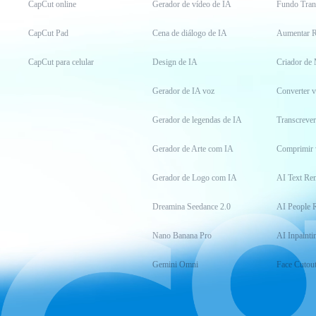
CapCut online
Gerador de vídeo de IA
Fundo Tran
CapCut Pad
Cena de diálogo de IA
Aumentar R
CapCut para celular
Design de IA
Criador de
Gerador de IA voz
Converter 
Gerador de legendas de IA
Transcrever
Gerador de Arte com IA
Comprimir 
Gerador de Logo com IA
AI Text Re
Dreamina Seedance 2.0
AI People 
Nano Banana Pro
AI Inpainti
Gemini Omni
Face Cutou