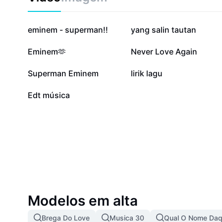
composições únicas.
1,9 mi
118,1 mil
eminem - superman!!
yang salin tautan
46,9 mil
45,7 mil
Eminem🫶
Never Love Again
20,1 mil
8,7 mil
Superman Eminem
lirik lagu
551
Edt música
Modelos em alta
Brega Do Love
Musica 30
Qual O Nome Daq