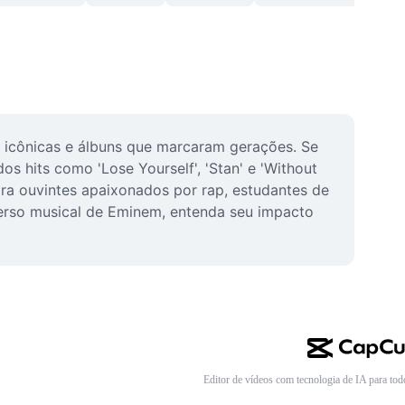
icônicas e álbuns que marcaram gerações. Se 
s hits como 'Lose Yourself', 'Stan' e 'Without 
ra ouvintes apaixonados por rap, estudantes de 
erso musical de Eminem, entenda seu impacto 
Editor de vídeos com tecnologia de IA para tod