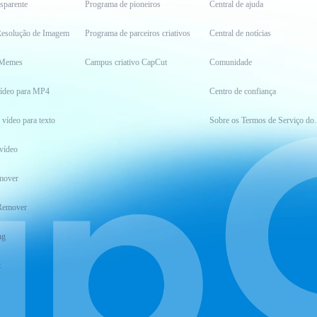
sparente
Programa de pioneiros
Central de ajuda
esolução de Imagem
Programa de parceiros criativos
Central de notícias
 Memes
Campus criativo CapCut
Comunidade
vídeo para MP4
Centro de confiança
 vídeo para texto
Sobre os Ter
vídeo
mover
Remover
ng
t