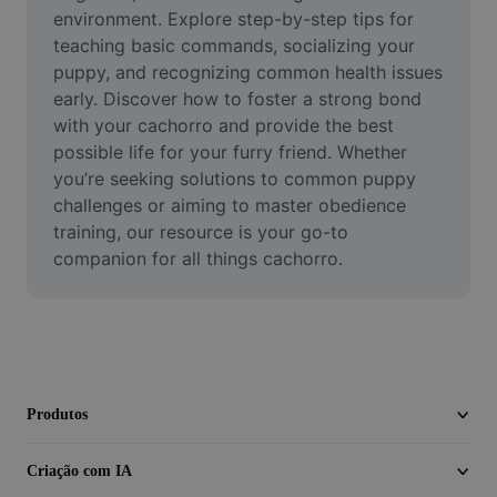
Vídeo
environment. Explore step-by-step tips for 
teaching basic commands, socializing your 
Remover plano de fundo de vídeo
puppy, and recognizing common health issues 
early. Discover how to foster a strong bond 
Aprimorar qualidade
with your cachorro and provide the best 
possible life for your furry friend. Whether 
Editor de Video
you’re seeking solutions to common puppy 
Cortar Vídeo
challenges or aiming to master obedience 
training, our resource is your go-to 
Adicionar Legendas ao Vídeo
companion for all things cachorro.
Converter Video
Produtos
Criação com IA