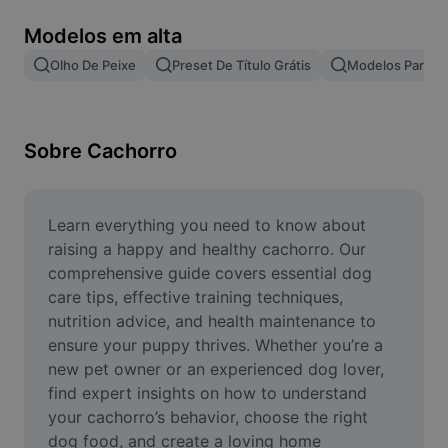
Remover plano de fundo de imagem
Modelos em alta
Mesclar imagens
Olho De Peixe
Preset De Título Grátis
Modelos Para Ef
Melhorar Imagem
Redimensionar Imagem
Sobre Cachorro
Editar Imagem Online
Criador de Memes
Learn everything you need to know about 
raising a happy and healthy cachorro. Our 
AI Text Remover
comprehensive guide covers essential dog 
care tips, effective training techniques, 
AI People Remover
nutrition advice, and health maintenance to 
ensure your puppy thrives. Whether you’re a 
AI Inpainting
new pet owner or an experienced dog lover, 
Face Cutout
find expert insights on how to understand 
your cachorro’s behavior, choose the right 
dog food, and create a loving home 