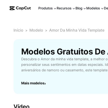
Produtos
Recursos
Blog
Modelos
De
Início
Modelo
Amor Da Minha Vida Template
>
>
Descubra o Amor da minha vida template, a melhor o
personalizar seus sentimentos em datas especiais. Id
aniversários de namoro ou casamento, este templat
criativos e editáveis para homenagear a pessoa amad
mensagens, fotos e designs de forma simples e rápid
Mais modelos
›
inesquecíveis. O Amor da minha vida template é perf
emocionar e surpreender, trazendo facilidade no uso e
tornando cada homenagem única. Facilite sua criativ
sentimentos verdadeiros com quem mais importa, uti
Vídeo