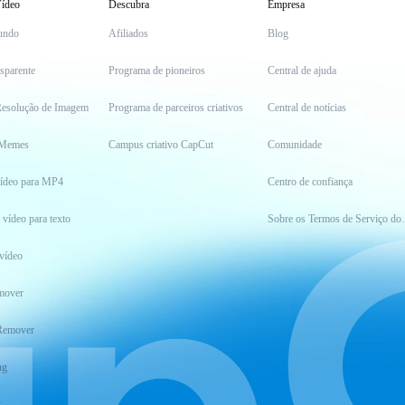
ídeo
Descubra
Empresa
undo
Afiliados
Blog
sparente
Programa de pioneiros
Central de ajuda
esolução de Imagem
Programa de parceiros criativos
Central de notícias
 Memes
Campus criativo CapCut
Comunidade
vídeo para MP4
Centro de confiança
 vídeo para texto
Sobre os Ter
vídeo
mover
Remover
ng
t