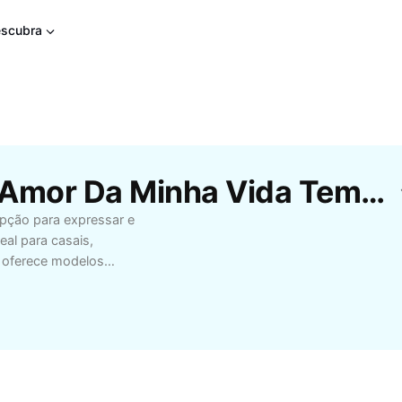
scubra
Modelos Gratuitos De Amor Da Minha Vida Template Da CapCut
pção para expressar e
eal para casais,
e oferece modelos
a. Personalize
a para criar lembranças
eito para quem busca
 variedade nos estilos,
idade e compartilhe
lizando recursos