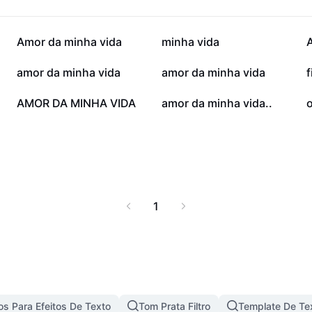
mentos em memórias
ara convites, cartões
 prático destacar seu
483,1 mil
132,2 mil
Amor da minha vida
minha vida
es de personalização
agora para celebrar e
20,4 mil
17,9 mil
amor da minha vida
amor da minha vida
f
 diferença.
322
243
AMOR DA MINHA VIDA
amor da minha vida..
1
s Para Efeitos De Texto
Tom Prata Filtro
Template De Te