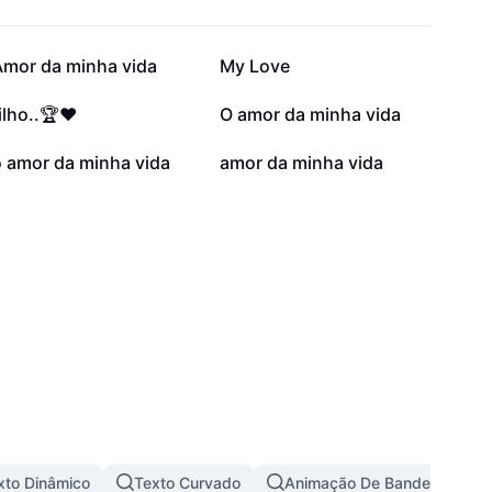
114,8 mil
100,6 mil
Amor da minha vida
My Love
10,9 mil
3,1 mil
ilho..🏆❤️
O amor da minha vida
208
107
o amor da minha vida
amor da minha vida
xto Dinâmico
Texto Curvado
Animação De Bandeira