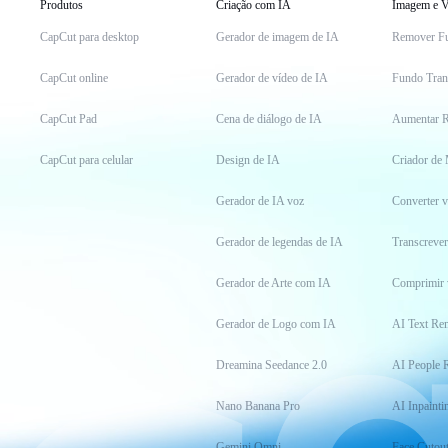
Produtos
Criação com IA
Imagem e V
CapCut para desktop
Gerador de imagem de IA
Remover F
CapCut online
Gerador de vídeo de IA
Fundo Tran
CapCut Pad
Cena de diálogo de IA
Aumentar R
CapCut para celular
Design de IA
Criador de
Gerador de IA voz
Converter 
Gerador de legendas de IA
Transcrever
Gerador de Arte com IA
Comprimir 
Gerador de Logo com IA
AI Text Re
Dreamina Seedance 2.0
AI People 
Nano Banana Pro
AI Inpainti
Gemini Omni
Face Cutou