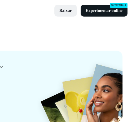
seedream5.0
Baixar
Experimentar online