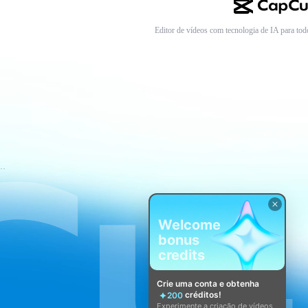
Editor de vídeos com tecnologia de IA para tod
mos de Serviço do CapCut
Welcome
bonus
credits
Crie uma conta e obtenha
créditos!
200
Experimente a criação de vídeos