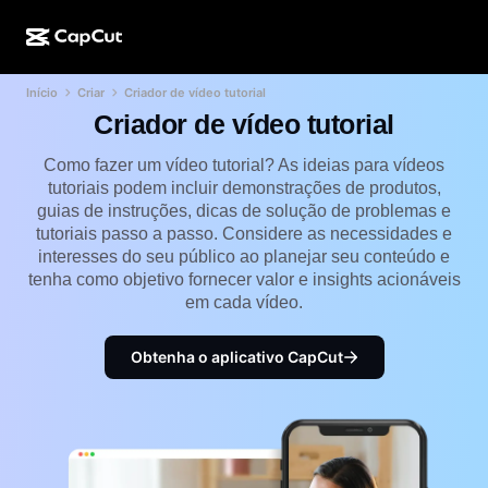
Início
Criar
Criador de vídeo tutorial
Criação de IA
Recursos
Sobre
CapCut para desktop
Modelos para mídias sociais
Criador de vídeo tutorial
Design de IA
Ferramentas de IA
Comunidade
CapCut online
Modelos de datas especiais
Como fazer um vídeo tutorial? As ideias para vídeos
tutoriais podem incluir demonstrações de produtos,
Estúdio de vídeo
Editor e gerador de vídeos
CapCut Pad
guias de instruções, dicas de solução de problemas e
Mais
Iniciativas
tutoriais passo a passo. Considere as necessidades e
Gerador de vídeo de IA
Editor e gerador de imagens
CapCut para celular
interesses do seu público ao planejar seu conteúdo e
Afiliados
tenha como objetivo fornecer valor e insights acionáveis
Gerador de imagem de IA
Gerador e editor de voz
Dreamina AI
em cada vídeo.
Modelos de calendário
Programa de pioneiros
Aprimorador de imagens de IA
Mais
Pippit AI
Modelos de aniversário
Obtenha o aplicativo CapCut
Programa de parceiros criativos
Dreamina Seedance 2.5
Campus criativo CapCut
Casos de uso
Nano Banana Pro
Modelos de efeitos
Mídias sociais
Gemini Omni