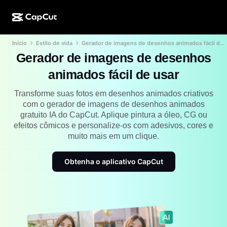
Início
Estilo de vida
Gerador de imagens de desenhos animados fácil de usar
Criação de IA
Recursos
Sobre
CapCut para desktop
Modelos para mídias sociais
Gerador de imagens de desenhos
Design de IA
Ferramentas de IA
Comunidade
animados fácil de usar
CapCut online
Modelos de datas especiais
Estúdio de vídeo
Editor e gerador de vídeos
Transforme suas fotos em desenhos animados criativos
CapCut Pad
Mais
com o gerador de imagens de desenhos animados
Iniciativas
Gerador de vídeo de IA
Editor e gerador de imagens
gratuito IA do CapCut. Aplique pintura a óleo, CG ou
CapCut para celular
efeitos cômicos e personalize-os com adesivos, cores e
Afiliados
Gerador de imagem de IA
Gerador e editor de voz
muito mais em um clique.
Dreamina AI
Modelos de calendário
Programa de pioneiros
Aprimorador de imagens de IA
Mais
Pippit AI
Obtenha o aplicativo CapCut
Modelos de aniversário
Programa de parceiros criativos
Dreamina Seedance 2.5
Campus criativo CapCut
Casos de uso
Nano Banana Pro
Modelos de efeitos
Mídias sociais
Gemini Omni