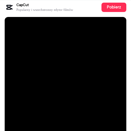
CapCut
Pobierz
Popularny i wszechstronny edytor filmów