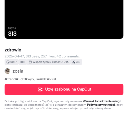
Użycia
313
zdrowie
2026-04-17, 313 uses, 257 likes, 42 comments.
00:17
1
Współczynnik kształtu: 9:16
313
zosia
#trend#Edit#wybijise#dc#viral
Użyj szablonu na CapCut
Dotykając
Użyj szablonu na CapCut
, zgadasz się na nasze
Warunki świadczenia usług
i
potwierdzasz, że zapoznałeś(-aś) się z naszym dokumentem
Polityka prywatności
, żeby
dowiedzieć się, w jaki sposób zbieramy, wykorzystujemy i udostępniamy dane.
42 komentarze