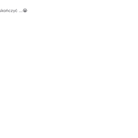
 skończyć ....😭