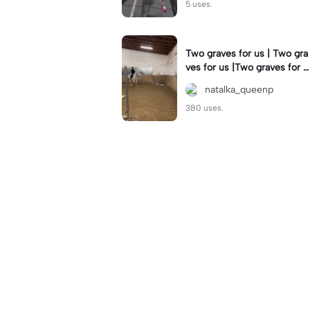
5 uses.
Two graves for us | Two gra
ves for us |Two graves for u
se my dear Me horse riding
natalka_queenp
This horse<3
380 uses.