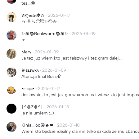
też...😭
✰ღ𝓶𝓲𝓪🍓✰
·
2026-01-17
Frr🤞🔪😔😈✨️🥹🖕
✨🎀📚Bookworm📚🎀✨
·
2026-01-09
rell
Mery
·
2026-01-09
Ja też już wiem kto jest fałszywy i też gram dalej….
💫śʟɪᴡᴋᴀ
·
2026-01-09
Atencja final Boss🥀
•𝔪𝔞𝔶𝔞•
·
2026-01-17
doslownie, to jest jak gra w amon us i wiesz kto jest impos
†^🩸Z🩸^†
·
2026-01-13
ja nie umiem :_)
Kinia._.6c😝🔥💋
·
2026-01-10
Wiem kto będzie idealny dla mn tylko szkoda że mu zbanow