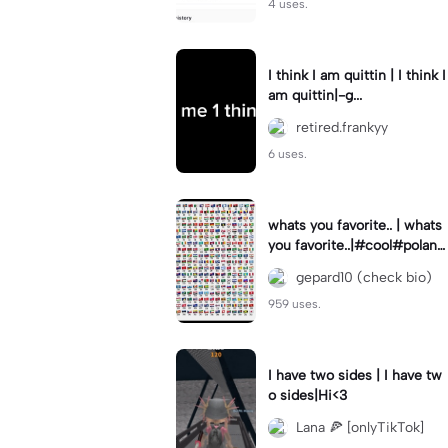
4 uses.
I think I am quittin | I think I
am quittin|-g...
retired.frankyy
6 uses.
whats you favorite.. | whats
you favorite..|#cool#poland
#foryou#funny#love
gepard10 (check bio)
959 uses.
I have two sides | I have tw
o sides|Hi<3
Lana 🍕 [onlyTikTok]