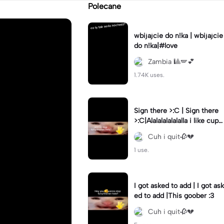
Polecane
wbijajcie do n!ka | wbijajcie
do n!ka|#love
Zambia 🎱🪽💕
1.74K uses.
Sign there >:C | Sign there
>:C|Alalalalalalalla i like cupc
akes :3
Cuh i quit🥀💔
1 use.
I got asked to add | I got ask
ed to add |This goober :3
Cuh i quit🥀💔