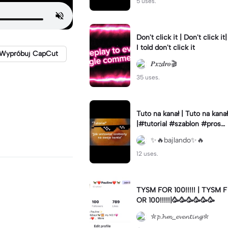
5 uses.
Don't click it | Don't click it|
I told don't click it
Wypróbuj CapCut
𝑷𝒙𝒛𝒅𝒓𝒐🎬
35 uses.
Tuto na kanał | Tuto na kanał
|#tutorial #szablon #prosz
e #doczekaliściesie
✨🔥bajlando✨🔥
12 uses.
TYSM FOR 100!!!!! | TYSM F
OR 100!!!!!|🥳🥳🥳🥳🥳🥳
✮𝓹.𝓱𝓶_𝓮𝓿𝓮𝓷𝓽𝓲𝓷𝓰✮