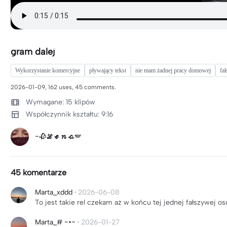
gram dalej
Wykorzystanie komercyjne
pływający tekst
nie mam żadnej pracy domowej
fa
2026-01-09, 162 uses, 45 comments.
Wymagane: 15 klipów
Współczynnik kształtu: 9:16
~🥀𝓛𝓮𝓷𝓪🪽
45 komentarze
Marta_xddd
·
2026-06-08
To jest takie rel czekam aż w końcu tej jednej fałszywej 
Marta_# ~•~
·
2026-01-27