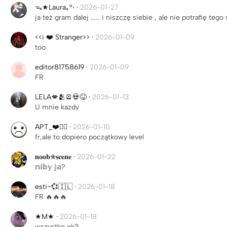
ᯓ★Laura｡°‧
·
2026-01-27
ja też gram dalej ...... i niszczę siebie , ale nie potrafię tego
<<i ❤️ Stranger>>
·
2026-01-09
too
editor81758619
·
2026-01-09
FR
LELA💋🫂🪫💀😝
·
2026-01-13
U mnie kazdy
APT_❤️❤️‍🔥
·
2026-01-10
fr,ale to dopiero początkowy level
𝐧𝐨𝐨𝐛✮𝐬𝐜𝐞𝐧𝐞
·
2026-01-22
𝕟𝕚𝕓𝕪 𝕛𝕒?
esti~💞🇮🇱
·
2026-01-18
FR 🔥🔥🔥
★M★
·
2026-01-18
wszystko ok?