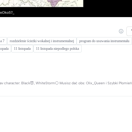
sa 7
rozdzielenie ścieżki wokalnej i instrumentalnej
program do usuwania instrumentalu
stopada
11 listopada
11 listopada niepodlego polska
ll Fav character: Black😈, WhiteStorm⚪ Musisz dać obs: Olix_Queen i Szybki Płomień