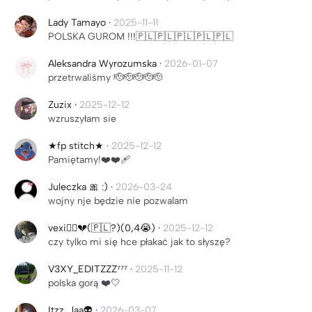
Lady Tamayo
·
2025-11-11
POLSKA GUROM !!!🇵🇱🇵🇱🇵🇱🇵🇱🇵🇱
Aleksandra Wyrozumska
·
2026-01-07
przetrwaliśmy 🫡🫡🫡🫡🫡
Zuzix
·
2025-12-12
wzruszyłam sie
★fp stitch★
·
2025-12-12
Pamiętamy!❤️❤️‍🩹
Juleczka 🎀 :)
·
2026-03-24
wojny nje będzie nie pozwalam
vexi🤷‍♀️💔(🇵🇱?)(0,4😭)
·
2025-12-12
czy tylko mi się hce płakać jak to słyszę?
V3XY_EDITZZZ⁷⁷⁷
·
2025-11-12
polska gorą ❤️🤍
Itzz_Jaa👽
·
2026-03-07