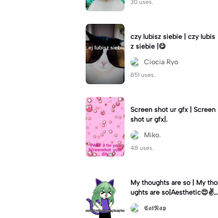
30 uses.
czy lubisz siebie | czy lubis
z siebie |😋
Ciocia Ryo
851 uses.
Screen shot ur gfx | Screen
shot ur gfx|.
Miko.
48 uses.
My thoughts are so | My tho
ughts are so|Aesthetic😍✌️
#fyp #aesthetic
𝕮𝖆𝖙𝕹𝖆𝖕