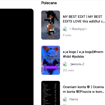
Polecane
MY BEST EDIT | MY BEST
EDIT|I LOVE this edit/tut co
ming!#roblox #edit
✨️Rockyyy✨️
9 uses.
a ja kogo | a ja kogo|#nwm
#idol #polska
⏤͟͟͞͞★ᴍᴏᴏɴ🌙
212 uses.
Oceniam konta 🌸 | Ocenia
m konta 🌸|Piszcie w kome
ntarzu
Hania