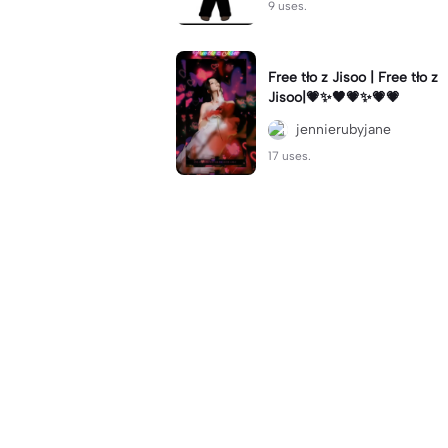
9 uses.
Free tło z Jisoo | Free tło z
Jisoo|💗✨🖤💗✨💗💗
jennierubyjane
17 uses.