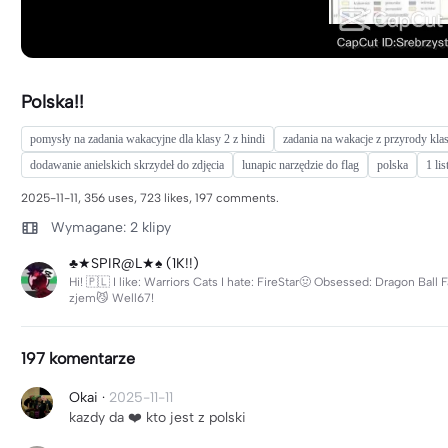
Polska!!
pomysły na zadania wakacyjne dla klasy 2 z hindi
zadania na wakacje z przyrody kla
dodawanie anielskich skrzydeł do zdjęcia
lunapic narzędzie do flag
polska
1 li
2025-11-11, 356 uses, 723 likes, 197 comments.
Wymagane: 2 klipy
♣★SPIR@L★♠ (1K!!)
Hi! 🇵🇱 I like: Warriors Cats I hate: FireStar🤢 Obsessed: Dragon Ba
zjem😼 Well67!
197 komentarze
Okai
·
2025-11-11
kazdy da ❤️ kto jest z polski