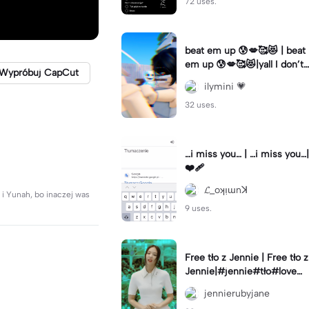
72 uses.
beat em up 😰💋🥰😻 | beat
em up 😰💋🥰😻|yall I don’t
Wypróbuj CapCut
have permission from cc cr
ilymini 💗
eators in this 🥰
32 uses.
…i miss you… | …i miss you…|
❤️‍🩹
𝓛_oʞı̣ɯnꓘ
 i Yunah, bo inaczej was
9 uses.
Free tło z Jennie | Free tło z
Jennie|#jennie#tło#love#f
ree
jennierubyjane