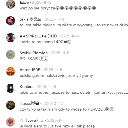
𝑲𝒍𝒂𝒓𝒂
·
2025-11-12
weź bo sie porycze😭😭😭😭😭😭😭😭😭
orkis.📎🥹🙏
·
2025-11-13
to jest takie piękne...ta wiara w wygraną, i to że nawet dzie
♣★SPIR@L★♠ (1K!!)
·
2025-11-14
ludzie to ma ponad 400❤️🤯
Szybki Płomień
·
2025-11-11
POLSKA!🫡🇵🇱
Antoni1805
·
2025-11-11
polska gurom polska żyje jak my żyjemy
Koniara
·
2025-11-14
jakie to smutne, jeszcze to nasz ostatni komunikat , jeszcze
lilusss😼🥷
·
2026-01-17
czy tylko ja tak mam gdy to widzę to PŁACZĘ .😭🥺
☆《Love》☆
·
2025-11-11
ja widziałam to już tyle razy a i tak płaczę