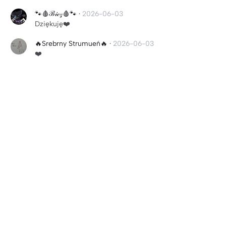
🐾🩸ℬ𝒾𝒸𝓏🩸🐾
·
2026-06-03
Dziękuję❤️
🔥Srebrny Strumueń🔥
·
2026-06-03
❤️