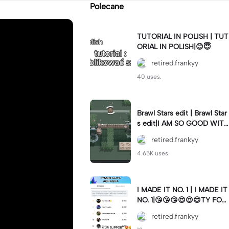
Polecane
TUTORIAL IN POLISH | TUT
ORIAL IN POLISH|😊😇
retired.frankyy
40 uses.
Brawl Stars edit | Brawl Star
s edit|I AM SO GOOD WITH
MORTIS#brawlstars#capcu
retired.frankyy
t #edit
4.65K uses.
I MADE IT NO. 1 | I MADE IT
NO. 1|😘😘😘😍😍😍TY FOR
THE SUPPROT
retired.frankyy