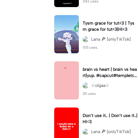
342 uses.
Tysm grace for tut<3 | Tys
m grace for tut<3|HI<3
Lana 🍕 [onlyTikTok]
105 uses.
brain vs heart | brain vs hea
rt|yup. #capcut#templetca
pcut #trending🔥
☆olgaa☆
35 uses.
Don’t use it.. | Don’t use it..|
HI<3
Lana 🍕 [onlyTikTok]