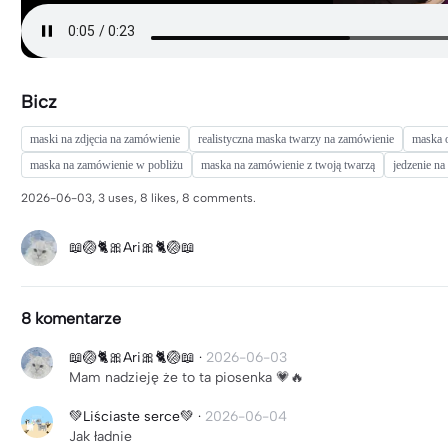
Bicz
maski na zdjęcia na zamówienie
realistyczna maska twarzy na zamówienie
maska 
maska na zamówienie w pobliżu
maska na zamówienie z twoją twarzą
jedzenie n
2026-06-03, 3 uses, 8 likes, 8 comments.
📖🏐🐈🎀Ari🎀🐈🏐📖
8 komentarze
📖🏐🐈🎀Ari🎀🐈🏐📖
·
2026-06-03
Mam nadzieję że to ta piosenka 💗🔥
💚Liściaste serce💚
·
2026-06-04
Jak ładnie