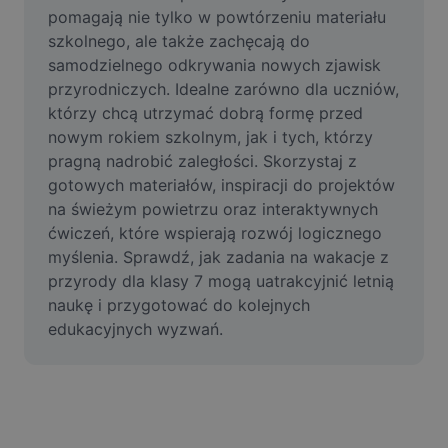
Film
pomagają nie tylko w powtórzeniu materiału 
szkolnego, ale także zachęcają do 
Usuń tło filmu
samodzielnego odkrywania nowych zjawisk 
przyrodniczych. Idealne zarówno dla uczniów, 
Ulepsz jakość
którzy chcą utrzymać dobrą formę przed 
nowym rokiem szkolnym, jak i tych, którzy 
Edytor filmów
pragną nadrobić zaległości. Skorzystaj z 
Przycinaj filmy
gotowych materiałów, inspiracji do projektów 
na świeżym powietrzu oraz interaktywnych 
Dodaj napisy do filmu
ćwiczeń, które wspierają rozwój logicznego 
myślenia. Sprawdź, jak zadania na wakacje z 
Konwerter filmów
przyrody dla klasy 7 mogą uatrakcyjnić letnią 
naukę i przygotować do kolejnych 
edukacyjnych wyzwań.