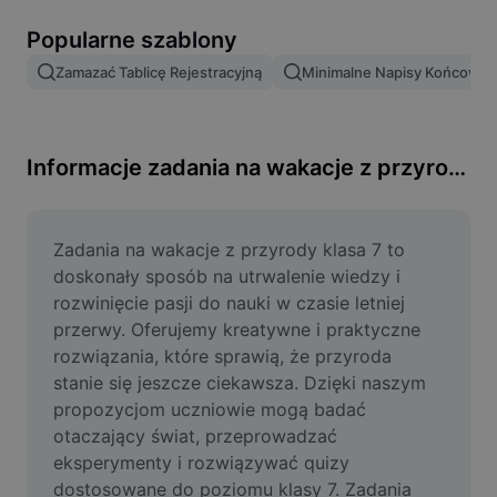
Usuń tło obrazu
Popularne szablony
Scalanie obrazów
Zamazać Tablicę Rejestracyjną
Minimalne Napisy Końcowe
Ulepszanie obrazu
Zmień rozmiar obrazu
Informacje zadania na wakacje z przyrody klasa 7
Edytor zdjęć online
Generator memów
Zadania na wakacje z przyrody klasa 7 to 
doskonały sposób na utrwalenie wiedzy i 
AI Text Remover
rozwinięcie pasji do nauki w czasie letniej 
przerwy. Oferujemy kreatywne i praktyczne 
AI People Remover
rozwiązania, które sprawią, że przyroda 
stanie się jeszcze ciekawsza. Dzięki naszym 
AI Inpainting
propozycjom uczniowie mogą badać 
Face Cutout
otaczający świat, przeprowadzać 
eksperymenty i rozwiązywać quizy 
dostosowane do poziomu klasy 7. Zadania 