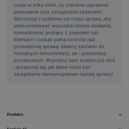
Film
czasu w kilka chwil, co znacznie usprawnia 
planowanie oraz zarządzanie zadaniami. 
Usuń tło filmu
Skorzystaj z szablonu osi czasu sprawy, aby 
udokumentować wszystkie istotne działania, 
Ulepsz jakość
komunikować postępy z zespołem lub 
klientami i zyskać pełną kontrolę nad 
Edytor filmów
prowadzoną sprawą. Idealny zarówno do 
Przycinaj filmy
formalnych dokumentacji, jak i prezentacji 
procesowych. Wypróbuj nasz szablon już dziś 
Dodaj napisy do filmu
i przekonaj się, jak łatwe może być 
zarządzanie harmonogramem każdej sprawy!
Konwerter filmów
Produkty