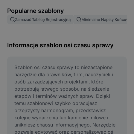
Usuń tło obrazu
Popularne szablony
Scalanie obrazów
Zamazać Tablicę Rejestracyjną
Minimalne Napisy Końcowe
Ulepszanie obrazu
Zmień rozmiar obrazu
Informacje szablon osi czasu sprawy
Edytor zdjęć online
Generator memów
Szablon osi czasu sprawy to niezastąpione 
narzędzie dla prawników, firm, nauczycieli i 
AI Text Remover
osób zarządzających projektami, które 
potrzebują łatwego sposobu na śledzenie 
AI People Remover
etapów i terminów ważnych spraw. Dzięki 
temu szablonowi szybko opracujesz 
AI Inpainting
przejrzysty harmonogram, przedstawisz 
Face Cutout
kolejne wydarzenia lub kamienie milowe i 
unikniesz chaosu informacyjnego. Narzędzie 
pozwala edytować oraz personalizować oś 