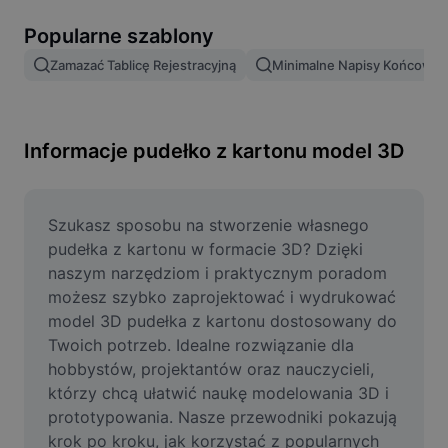
Usuń tło obrazu
Popularne szablony
Scalanie obrazów
Zamazać Tablicę Rejestracyjną
Minimalne Napisy Końcowe
Ulepszanie obrazu
Zmień rozmiar obrazu
Informacje pudełko z kartonu model 3D
Edytor zdjęć online
Generator memów
Szukasz sposobu na stworzenie własnego 
pudełka z kartonu w formacie 3D? Dzięki 
AI Text Remover
naszym narzędziom i praktycznym poradom 
możesz szybko zaprojektować i wydrukować 
AI People Remover
model 3D pudełka z kartonu dostosowany do 
Twoich potrzeb. Idealne rozwiązanie dla 
AI Inpainting
hobbystów, projektantów oraz nauczycieli, 
Face Cutout
którzy chcą ułatwić naukę modelowania 3D i 
prototypowania. Nasze przewodniki pokazują 
krok po kroku, jak korzystać z popularnych 