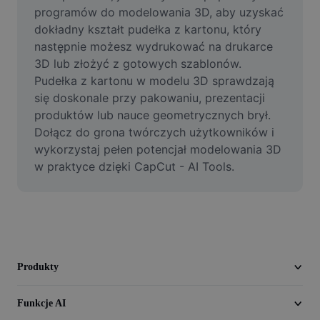
Film
programów do modelowania 3D, aby uzyskać 
dokładny kształt pudełka z kartonu, który 
Usuń tło filmu
następnie możesz wydrukować na drukarce 
3D lub złożyć z gotowych szablonów. 
Ulepsz jakość
Pudełka z kartonu w modelu 3D sprawdzają 
się doskonale przy pakowaniu, prezentacji 
Edytor filmów
produktów lub nauce geometrycznych brył. 
Przycinaj filmy
Dołącz do grona twórczych użytkowników i 
wykorzystaj pełen potencjał modelowania 3D 
Dodaj napisy do filmu
w praktyce dzięki CapCut - AI Tools.
Konwerter filmów
Produkty
Funkcje AI