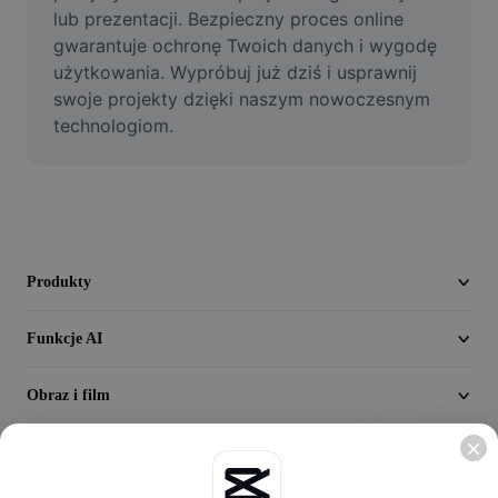
Film
lub prezentacji. Bezpieczny proces online 
gwarantuje ochronę Twoich danych i wygodę 
Usuń tło filmu
użytkowania. Wypróbuj już dziś i usprawnij 
swoje projekty dzięki naszym nowoczesnym 
Ulepsz jakość
technologiom.
Edytor filmów
Przycinaj filmy
Dodaj napisy do filmu
Produkty
Konwerter filmów
Funkcje AI
Obraz i film
Odkrywaj