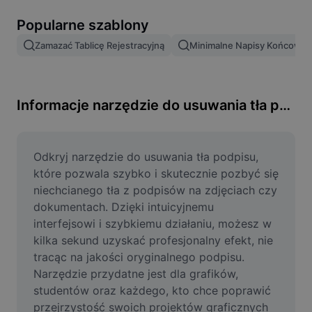
Usuń tło obrazu
Popularne szablony
Scalanie obrazów
Zamazać Tablicę Rejestracyjną
Minimalne Napisy Końcowe
Ulepszanie obrazu
Zmień rozmiar obrazu
Informacje narzędzie do usuwania tła podpisu
Edytor zdjęć online
Generator memów
Odkryj narzędzie do usuwania tła podpisu, 
które pozwala szybko i skutecznie pozbyć się 
AI Text Remover
niechcianego tła z podpisów na zdjęciach czy 
dokumentach. Dzięki intuicyjnemu 
AI People Remover
interfejsowi i szybkiemu działaniu, możesz w 
kilka sekund uzyskać profesjonalny efekt, nie 
AI Inpainting
tracąc na jakości oryginalnego podpisu. 
Face Cutout
Narzędzie przydatne jest dla grafików, 
studentów oraz każdego, kto chce poprawić 
przejrzystość swoich projektów graficznych 