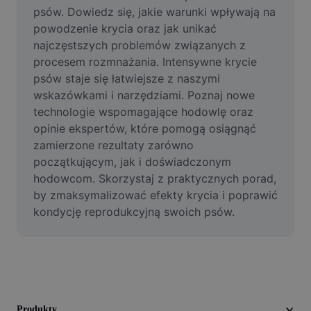
Film
psów. Dowiedz się, jakie warunki wpływają na 
powodzenie krycia oraz jak unikać 
Usuń tło filmu
najczęstszych problemów związanych z 
procesem rozmnażania. Intensywne krycie 
Ulepsz jakość
psów staje się łatwiejsze z naszymi 
wskazówkami i narzędziami. Poznaj nowe 
Edytor filmów
technologie wspomagające hodowlę oraz 
Przycinaj filmy
opinie ekspertów, które pomogą osiągnąć 
zamierzone rezultaty zarówno 
Dodaj napisy do filmu
początkującym, jak i doświadczonym 
hodowcom. Skorzystaj z praktycznych porad, 
Konwerter filmów
by zmaksymalizować efekty krycia i poprawić 
kondycję reprodukcyjną swoich psów.
Produkty