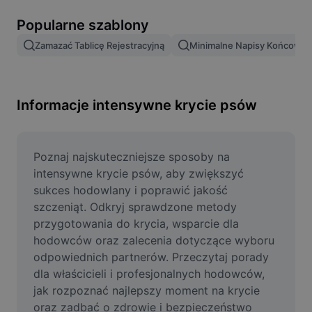
Usuń tło obrazu
Popularne szablony
Scalanie obrazów
Zamazać Tablicę Rejestracyjną
Minimalne Napisy Końcowe
Ulepszanie obrazu
Zmień rozmiar obrazu
Informacje intensywne krycie psów
Edytor zdjęć online
Generator memów
Poznaj najskuteczniejsze sposoby na 
intensywne krycie psów, aby zwiększyć 
AI Text Remover
sukces hodowlany i poprawić jakość 
szczeniąt. Odkryj sprawdzone metody 
AI People Remover
przygotowania do krycia, wsparcie dla 
hodowców oraz zalecenia dotyczące wyboru 
AI Inpainting
odpowiednich partnerów. Przeczytaj porady 
Face Cutout
dla właścicieli i profesjonalnych hodowców, 
jak rozpoznać najlepszy moment na krycie 
oraz zadbać o zdrowie i bezpieczeństwo 