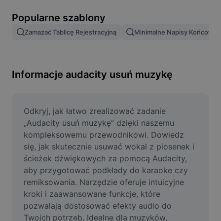
Usuń tło obrazu
Popularne szablony
Scalanie obrazów
Zamazać Tablicę Rejestracyjną
Minimalne Napisy Końcowe
Ulepszanie obrazu
Zmień rozmiar obrazu
Informacje audacity usuń muzykę
Edytor zdjęć online
Generator memów
Odkryj, jak łatwo zrealizować zadanie 
„Audacity usuń muzykę” dzięki naszemu 
AI Text Remover
kompleksowemu przewodnikowi. Dowiedz 
się, jak skutecznie usuwać wokal z piosenek i 
AI People Remover
ścieżek dźwiękowych za pomocą Audacity, 
aby przygotować podkłady do karaoke czy 
AI Inpainting
remiksowania. Narzędzie oferuje intuicyjne 
Face Cutout
kroki i zaawansowane funkcje, które 
pozwalają dostosować efekty audio do 
Twoich potrzeb. Idealne dla muzyków, 