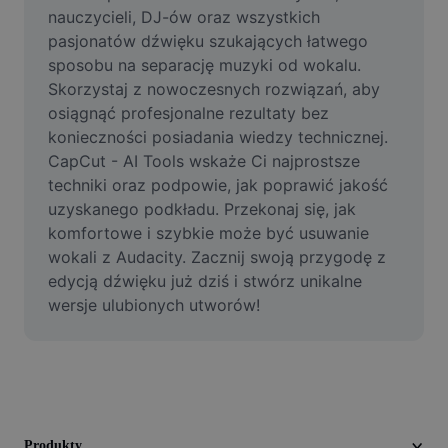
Film
nauczycieli, DJ-ów oraz wszystkich 
pasjonatów dźwięku szukających łatwego 
Usuń tło filmu
sposobu na separację muzyki od wokalu. 
Skorzystaj z nowoczesnych rozwiązań, aby 
Ulepsz jakość
osiągnąć profesjonalne rezultaty bez 
konieczności posiadania wiedzy technicznej. 
Edytor filmów
CapCut - AI Tools wskaże Ci najprostsze 
Przycinaj filmy
techniki oraz podpowie, jak poprawić jakość 
uzyskanego podkładu. Przekonaj się, jak 
Dodaj napisy do filmu
komfortowe i szybkie może być usuwanie 
wokali z Audacity. Zacznij swoją przygodę z 
Konwerter filmów
edycją dźwięku już dziś i stwórz unikalne 
wersje ulubionych utworów!
Produkty