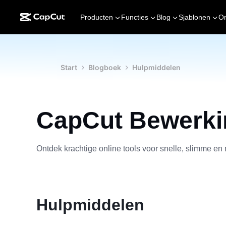
Producten
Functies
Blog
Sjablonen
O
Start
Blogboek
Hulpmiddelen
CapCut Bewerki
Ontdek krachtige online tools voor snelle, slimme e
Hulpmiddelen