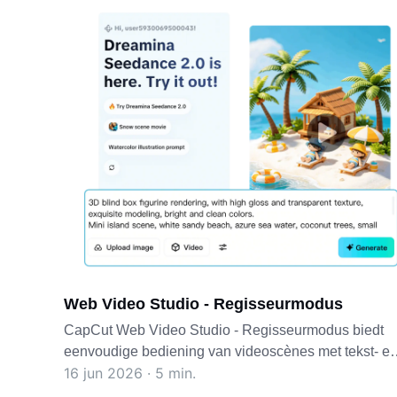
Web Video Studio - Regisseurmodus
CapCut Web Video Studio - Regisseurmodus biedt
eenvoudige bediening van videoscènes met tekst- e
16 jun 2026 · 5 min.
beeldinvoer voor verhalend tekenen, leersequenties
en framegebaseerde bewerking. Vrij om te verkennen