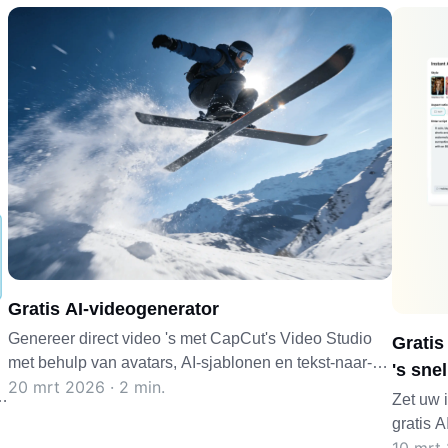
Gratis AI-videogenerator
Genereer direct video 's met CapCut's Video Studio
Gratis
met behulp van avatars, AI-sjablonen en tekst-naar-
's snel
20 mrt 2026 · 2 min.
video met één klik, voor gepolijste, kant-en-klare
n
Zet uw 
inhoud.
gratis 
.
beginne