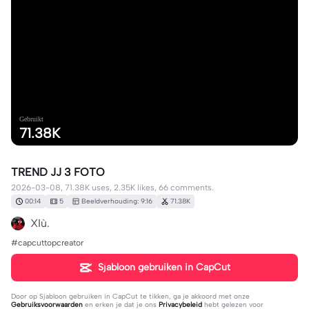
Gebruikt
71.38K
TREND JJ 3 FOTO
2026-03-08, 71.38K uses, 2.35K likes, 66 comments.
00:14
5
Beeldverhouding: 9:16
71.38K
XIù.
#capcuttopcreator
Sjabloon gebruiken in CapCut
Door op
Sjabloon gebruiken in CapCut
te tikken, ga je akkoord met onze
Gebruiksvoorwaarden
en erken je dat je ons
Privacybeleid
hebt gelezen voor