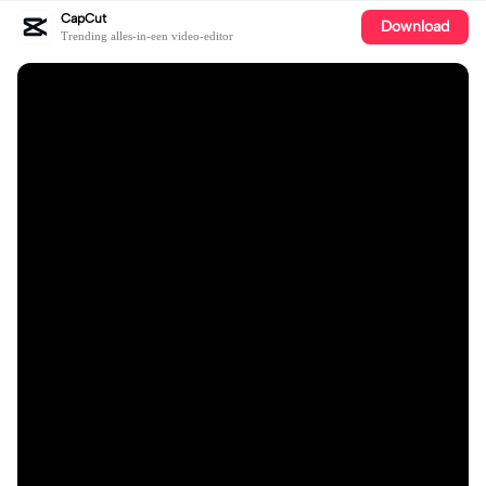
CapCut
Download
Trending alles-in-een video-editor