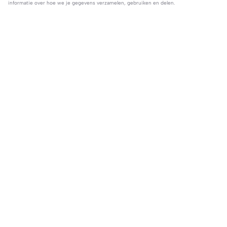
informatie over hoe we je gegevens verzamelen, gebruiken en delen.
66 reacties
user976782634984
·
2026-04-07
vidua❤️
Nia Quensi
·
2026-03-14
anjaaaaaaaaaaaaaaaai
Trending