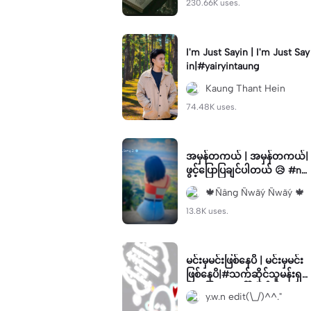
230.66K uses.
I'm Just Sayin | I'm Just Say
in|#yairyintaung
Kaung Thant Hein
74.48K uses.
အမှန်တကယ် | အမှန်တကယ်|
ဖွင့်ပြောပြချင်ပါတယ် 😥 #nw
ay #foryou
🍁Ñâng Ñwãý Ñwãý 🍁
13.8K uses.
မင်းမှမင်းဖြစ်နေပိ | မင်းမှမင်း
ဖြစ်နေပိ|#သက်ဆိုင်သူမန်းရှ
င်းခေါ် #mtခေါ်လိုက်တော့ #
y.w.n edit(\_/)^^."
ရောက်စမ်းကွာ