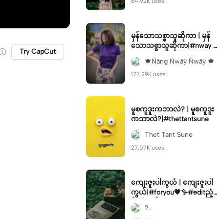
64.92K uses.
မှန်သောသစ္စာသူဆိုကာ | မှန်
သောသစ္စာသူဆိုကာ|#nway #
Try CapCut
foryou💗✨
🍁Ñâng Ñwãý Ñwãý 🍁
177.29K uses.
မူစကူဒူးကဘာလဲ? | မူစကူဒူး
ကဘာလဲ?|#thettantsune
Thet Tant Sune
27.07K uses.
ကျေးဇူးပါကွယ် | ကျေးဇူးပါ
ကွယ်|#foryou💗✨#editညံ့ခြ
င်းသီးခံပါ#kyawzinthaw#vir
?..
al✨