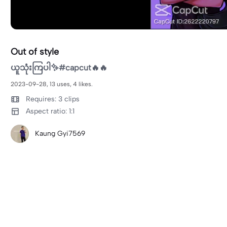
Out of style
ယူသုံးကြပါ✨#capcut🔥🔥
2023-09-28, 13 uses, 4 likes.
Requires: 3 clips
Aspect ratio: 1:1
Kaung Gyi7569