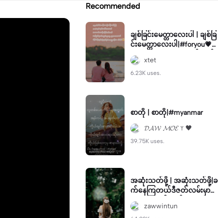
Recommended
ချစ်ခြင်းမေတ္တာလေးပါ | ချစ်ခြ
င်းမေတ္တာလေးပါ|#foryou💗
✨#gu#viral✨ #မလုပ်တက်
xtet
လုပ်တက်edit
6.23K uses.
စာတို | စာတို|#myanmar
𝓓𝓐𝓦 𝓜𝓞𝓔 ♈ 🖤
39.75K uses.
အဆုံးသတ်ဖို့ | အဆုံးသတ်ဖို့|ခ
က်နေကြတယ်ဒီဇတ်လမ်းမှာ#
ယူသုံးလို့ရပါတယ်😘😘😘
zawwintun