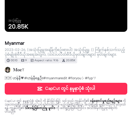
အသုံးပြုမှု
20.85K
Myanmar
2023-02-26, {အသုံးပြုမှုအချိန်ကိုစဉ်းစားပါ} အသုံးပြုမှု, {} ကြိုက်နှစ်သက်သည့်
ပုံစံမျိုးစုံဗီဒီယိုအရေအတွက်, {တင်းပလိတ်ဗီဒီယိုမှတ်ချက်များ} မှတ်ချက်များ.
00:10
9
Aspect ratio: 9:16
20.85K
𝐌𝐨𝐞♈
🇲🇲 ဟန်နီ💗#ဟန်နီနွေဦး#myanmaredit #foryouシ#fypツ⁠
CapCut တွင် နမူနာပုံစံ သုံးပါ
CapCut တွင် နမူနာပုံစံ သုံးပါ
ကို နှိပ်ခြင်းဖြင့် သင်သည် ကျွန်ုပ်တို့၏
ဝန်ဆောင်မှုစည်းမျဉ်းများ
ကို
သဘောတူပြီး ကျွန်ုပ်တို့က သင့်ဒေတာများကို မည်သို့စုစည်းရယူ၊ အသုံးပြု၍ မျှဝေသည်ကို လေ့လာ
ရန် ကျွန်ုပ်တို့၏
သီးသန့်ဖြစ်တည်မှု မူဝါဒ
ကို ဖတ်ရှုပြီးဖြစ်ကြောင်း အသိအမှတ်ပြုရာရောက်
ပါသည်။
7 comments