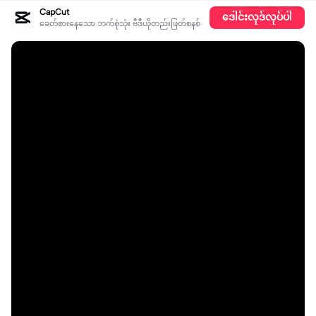
CapCut
ဒေါင်းလုဒ်လုပ်ပါ
ခေတ်စားနေသော ဘက်စုံသုံး ဗီဒီယိုတည်းဖြတ်စနစ်