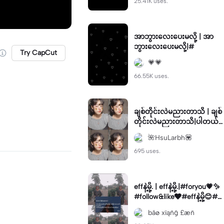
25.41K uses.
အာဘွားလေးပေးမလို့ | အာ
ဘွားလေးပေးမလို့|#
Try CapCut
💗💗
66.55K uses.
ချစ်တိုင်းလဲမညားတာသိ | ချစ်
တိုင်းလဲမညားတာသိ|ပါတယ်#
thurain2395#yizhang2395
🌺HsuLarbh💟
695 uses.
effနဲ့မို့. | effနဲ့မို့.|#foryou💗✨
#follow&like❤#effနဲ့မို့😊#
☺✌🏻💖
băø xïąñĝ £æñ