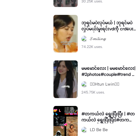
30.25K uses.
ဘုရင်မပဲလုပ်မယ် | ဘုရင်မပဲ
လုပ်မယ်|မူးရင်းvdကို crdပေး
ပါတယ်
𝓢𝓶𝓲𝓵𝓲𝓷𝓰
74.22K uses.
မမမောင်လေး | မမမောင်လေး|
#2photos#couple#trend #
trend#viral#foryou
❤️‍🔥Htun Lwin❤️‍🔥
245.75K uses.
#တကယ်လဲ ရွေးပြီးပြီး | #တ
ကယ်လဲ ရွေးပြီးပြီး|#တကယ်
လဲ တွေးပြီးပြိး #LDBeBe
LD Be Be