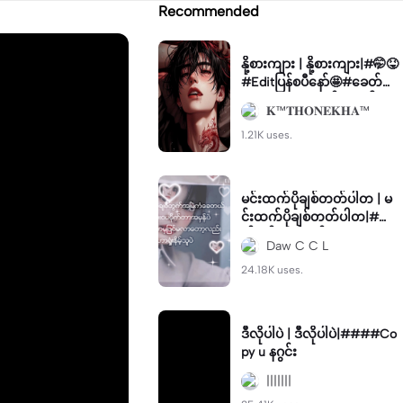
Recommended
နို့စားကျား | နို့စားကျား|#🤭😝
#Editပြန်စပီနော်🤩#ခေတ်စား
နေတာလေး#မှုရင်းCrdပါ🤗🤫
𝐊™𝐓𝐇𝐎𝐍𝐄𝐊𝐇𝐀™
1.21K uses.
မင်းထက်ပိုချစ်တတ်ပါတ | မ
င်းထက်ပိုချစ်တတ်ပါတ|#ရော
က်ချင်ရာရောက်ကွာ#fourscr
Daw C C L
een#
24.18K uses.
ဒီလိုပါပဲ | ဒီလိုပါပဲ|####Co
py u နဂွင်း
|||||||