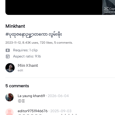
Minkhant
#ပုထုဇနောဉမ္မ့ာတကော လွမ်းမိုး
2023-11-12, 8.43K uses, 720 likes, 5 comments.
Requires: 1 clip
Aspect ratio: 9:16
𝕄𝕚𝕟 𝕂𝕙𝕒𝕟𝕥
edit
5 comments
La yaung khan69
·
2026-06-04
👏👏
editor9751946676
·
2025-09-03