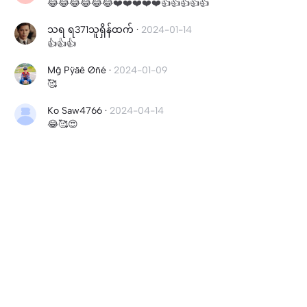
😂😂😂😂😂😂❤️❤️❤️❤️❤️👍👍👍👍👍
သရ ရ371သူရှိန်ထက်
·
2024-01-14
👍👍👍
Mĝ Pÿãê Øñé
·
2024-01-09
🥰
Ko Saw4766
·
2024-04-14
😂🥰😍