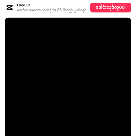
CapCut
ဒေါင်းလုဒ်လုပ်ပါ
ခေတ်စားနေသော ဘက်စုံသုံး ဗီဒီယိုတည်းဖြတ်စနစ်