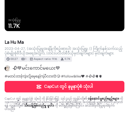
အသုံးပြုမှု
11.7K
La Hu Ma
2023-04-27, {အသုံးပြုမှုအချိန်ကိုစဉ်းစားပါ} အသုံးပြုမှု, {} ကြိုက်နှစ်သက်သည့်
ပုံစံမျိုးစုံဗီဒီယိုအရေအတွက်, {တင်းပလိတ်ဗီဒီယိုမှတ်ချက်များ} မှတ်ချက်များ.
00:27
1
Aspect ratio: 9:16
11.7K
🥀💙မင်းကောင်မယေး💙
#မတင်တာကြာလို့မေ့နေကြပီလား😞🥲 #follow&like❤ #🥀🥀🫀🫀
CapCut တွင် နမူနာပုံစံ သုံးပါ
CapCut တွင် နမူနာပုံစံ သုံးပါ
ကို နှိပ်ခြင်းဖြင့် သင်သည် ကျွန်ုပ်တို့၏
ဝန်ဆောင်မှုစည်းမျဉ်းများ
ကို
သဘောတူပြီး ကျွန်ုပ်တို့က သင့်ဒေတာများကို မည်သို့စုစည်းရယူ၊ အသုံးပြု၍ မျှဝေသည်ကို လေ့လာ
ရန် ကျွန်ုပ်တို့၏
သီးသန့်ဖြစ်တည်မှု မူဝါဒ
ကို ဖတ်ရှုပြီးဖြစ်ကြောင်း အသိအမှတ်ပြုရာရောက်
ပါသည်။
5 comments