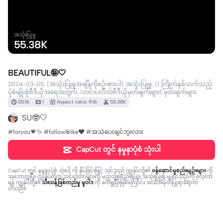
အသုံးပြုမှု
55.38K
BEAUTIFUL🤪🤍
2024-03-05, {အသုံးပြုမှုအချိန်ကိုစဉ်းစားပါ} အသုံးပြုမှု, {} ကြိုက်နှစ်သက်သည့်
ပုံစံမျိုးစုံဗီဒီယိုအရေအတွက်, {တင်းပလိတ်ဗီဒီယိုမှတ်ချက်များ} မှတ်ချက်များ.
00:16
1
Aspect ratio: 9:16
55.38K
SU🤓🤍
#foryou💗✨ #follow&like❤ #အသဲပေးချင်ဘူးလား
CapCut တွင် နမူနာပုံစံ သုံးပါ
CapCut တွင် နမူနာပုံစံ သုံးပါ
ကို နှိပ်ခြင်းဖြင့် သင်သည် ကျွန်ုပ်တို့၏
ဝန်ဆောင်မှုစည်းမျဉ်းများ
ကို
သဘောတူပြီး ကျွန်ုပ်တို့က သင့်ဒေတာများကို မည်သို့စုစည်းရယူ၊ အသုံးပြု၍ မျှဝေသည်ကို လေ့လာ
ရန် ကျွန်ုပ်တို့၏
သီးသန့်ဖြစ်တည်မှု မူဝါဒ
ကို ဖတ်ရှုပြီးဖြစ်ကြောင်း အသိအမှတ်ပြုရာရောက်
ပါသည်။
26 comments