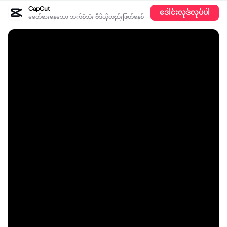
CapCut
ဒေါင်းလုဒ်လုပ်ပါ
ခေတ်စားနေသော ဘက်စုံသုံး ဗီဒီယိုတည်းဖြတ်စနစ်