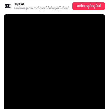
CapCut
ဒေါင်းလုဒ်လုပ်ပါ
ခေတ်စားနေသော ဘက်စုံသုံး ဗီဒီယိုတည်းဖြတ်စနစ်