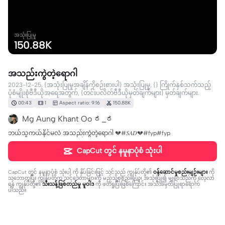
အသုံးပြုမှု
150.88K
အသည်းကွဲတဲ့ရောဂါ
2023-12-25, {အသုံးပြုမှုအချိန်ကိုစဉ်းစားပါ} အသုံးပြုမှု, {} ကြိုက်နှစ်သက်သည့်
ပုံစံမျိုးစုံဗီဒီယိုအရေအတွက်, {တင်းပလိတ်ဗီဒီယိုမှတ်ချက်များ} မှတ်ချက်များ.
00:43
1
Aspect ratio: 9:16
150.88K
Mg Aung Khant Oo ಠ_ಠ
ဘယ်သူကယ်နိုင်မလဲ အသည်းကွဲတဲ့ရောဂါ 💔#𝑆𝐴𝐷💔#fyp#fyp
CapCut တွင် နမူနာပုံစံ သုံးပါ
CapCut တွင် နမူနာပုံစံ သုံးပါ
ကို နှိပ်ခြင်းဖြင့် သင်သည် ကျွန်ုပ်တို့၏
ဝန်ဆောင်မှုစည်းမျဉ်းများ
ကို
သဘောတူပြီး ကျွန်ုပ်တို့က သင့်ဒေတာများကို မည်သို့စုစည်းရယူ၊ အသုံးပြု၍ မျှဝေသည်ကို လေ့လာ
ရန် ကျွန်ုပ်တို့၏
သီးသန့်ဖြစ်တည်မှု မူဝါဒ
ကို ဖတ်ရှုပြီးဖြစ်ကြောင်း အသိအမှတ်ပြုရာရောက်
ပါသည်။
38 comments