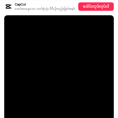
CapCut
ဒေါင်းလုဒ်လုပ်ပါ
ခေတ်စားနေသော ဘက်စုံသုံး ဗီဒီယိုတည်းဖြတ်စနစ်