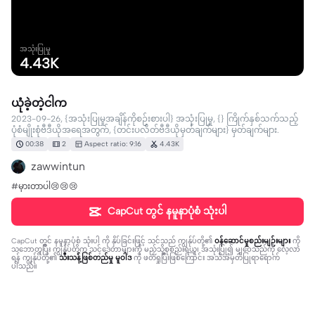
အသုံးပြုမှု
4.43K
ယုံခဲ့တဲ့ငါက
2023-09-26, {အသုံးပြုမှုအချိန်ကိုစဉ်းစားပါ} အသုံးပြုမှု, {} ကြိုက်နှစ်သက်သည့်
ပုံစံမျိုးစုံဗီဒီယိုအရေအတွက်, {တင်းပလိတ်ဗီဒီယိုမှတ်ချက်များ} မှတ်ချက်များ.
00:38
2
Aspect ratio: 9:16
4.43K
zawwintun
#မှားတာပါ😢😢😢
CapCut တွင် နမူနာပုံစံ သုံးပါ
CapCut တွင် နမူနာပုံစံ သုံးပါ
ကို နှိပ်ခြင်းဖြင့် သင်သည် ကျွန်ုပ်တို့၏
ဝန်ဆောင်မှုစည်းမျဉ်းများ
ကို
သဘောတူပြီး ကျွန်ုပ်တို့က သင့်ဒေတာများကို မည်သို့စုစည်းရယူ၊ အသုံးပြု၍ မျှဝေသည်ကို လေ့လာ
ရန် ကျွန်ုပ်တို့၏
သီးသန့်ဖြစ်တည်မှု မူဝါဒ
ကို ဖတ်ရှုပြီးဖြစ်ကြောင်း အသိအမှတ်ပြုရာရောက်
ပါသည်။
11 comments