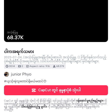
အသုံးပြုမှု
68.37K
ငါကအရက်သမား
2023-07-24, {အသုံးပြုမှုအချိန်ကိုစဉ်းစားပါ} အသုံးပြုမှု, {} ကြိုက်နှစ်သက်သည့်
ပုံစံမျိုးစုံဗီဒီယိုအရေအတွက်, {တင်းပလိတ်ဗီဒီယိုမှတ်ချက်များ} မှတ်ချက်များ.
00:14
2
Aspect ratio: 9:16
68.37K
junior Phyo
#ယူသုံးမဲ့သူတောင်ရှိမယ်မထင်🥺
CapCut တွင် နမူနာပုံစံ သုံးပါ
CapCut တွင် နမူနာပုံစံ သုံးပါ
ကို နှိပ်ခြင်းဖြင့် သင်သည် ကျွန်ုပ်တို့၏
ဝန်ဆောင်မှုစည်းမျဉ်းများ
ကို
သဘောတူပြီး ကျွန်ုပ်တို့က သင့်ဒေတာများကို မည်သို့စုစည်းရယူ၊ အသုံးပြု၍ မျှဝေသည်ကို လေ့လာ
ရန် ကျွန်ုပ်တို့၏
သီးသန့်ဖြစ်တည်မှု မူဝါဒ
ကို ဖတ်ရှုပြီးဖြစ်ကြောင်း အသိအမှတ်ပြုရာရောက်
ပါသည်။