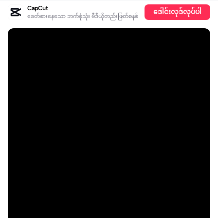
CapCut
ဒေါင်းလုဒ်လုပ်ပါ
ခေတ်စားနေသော ဘက်စုံသုံး ဗီဒီယိုတည်းဖြတ်စနစ်