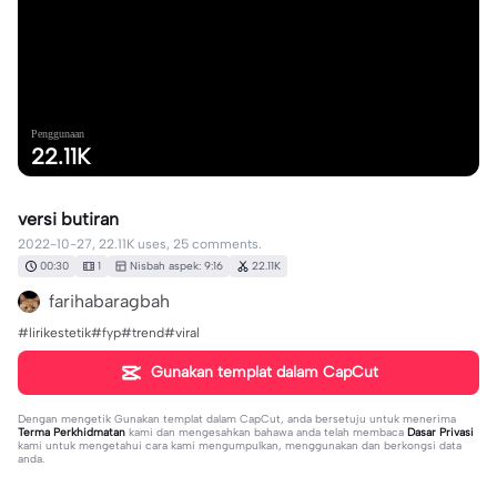
Penggunaan
22.11K
versi butiran
2022-10-27, 22.11K uses, 25 comments.
00:30
1
Nisbah aspek: 9:16
22.11K
farihabaragbah
#lirikestetik#fyp#trend#viral
Gunakan templat dalam CapCut
Dengan mengetik
Gunakan templat dalam CapCut
, anda bersetuju untuk menerima
Terma Perkhidmatan
kami dan mengesahkan bahawa anda telah membaca
Dasar Privasi
kami untuk mengetahui cara kami mengumpulkan, menggunakan dan berkongsi data
anda.