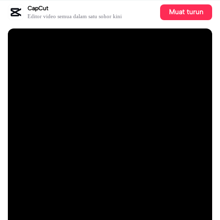
CapCut
Muat turun
Editor video semua dalam satu sohor kini