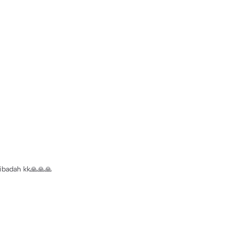
ibadah kk🙏🙏🙏