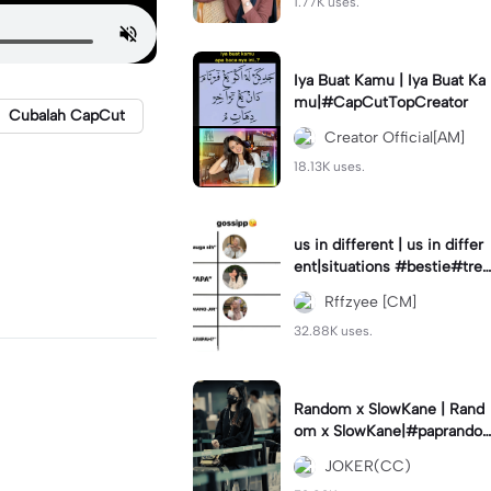
1.77K uses.
Iya Buat Kamu | Iya Buat Ka
mu|#CapCutTopCreator
Cubalah CapCut
Creator Official[AM]
18.13K uses.
us in different | us in differ
ent|situations #bestie#tren
d#trendtiktiktok
Rffzyee [CM]
32.88K uses.
Random x SlowKane | Rand
om x SlowKane|#paprando
m #6klip #estetik #fyp
JOKER(CC)