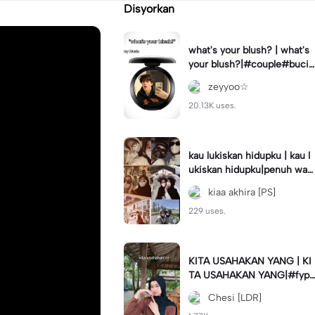
Disyorkan
what's your blush? | what's
your blush?|#couple#bucin
#trend#boyfriend#fyp
zeyyoo☆
20.13K uses.
kau lukiskan hidupku | kau l
ukiskan hidupku|penuh war
na#ekspresikanramadan#b
kiaa akhira [PS]
estie#viral#trend#fyp
229 uses.
KITA USAHAKAN YANG | KI
TA USAHAKAN YANG|#fyp
#katakata#trend#viral
Chesi [LDR]