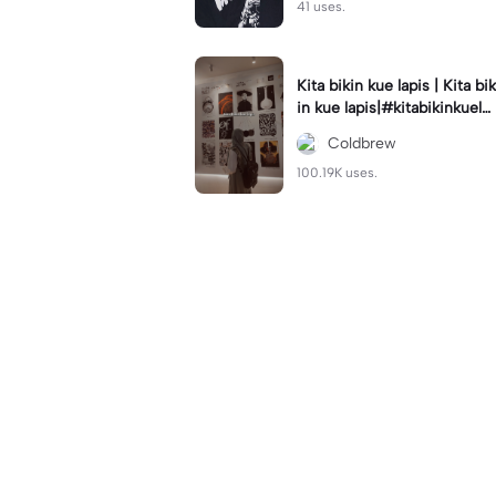
41 uses.
Kita bikin kue lapis | Kita bik
in kue lapis|#kitabikinkuela
pis#lirik#viraltiktok#kitabik
Coldbrew
inromantis
100.19K uses.