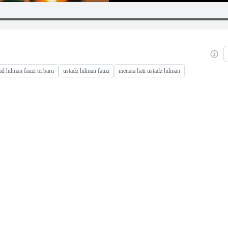
ad hilman fauzi terbaru
ustadz hilman fauzi
menata hati ustadz hilman