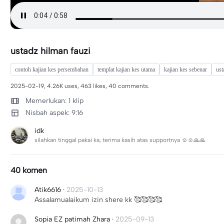
ustadz hilman fauzi
contoh kajian kes persembahan
templat kajian kes utama
kajian kes sebenar
ust
2025-02-19, 4.26K uses, 463 likes, 40 comments.
Memerlukan: 1 klip
Nisbah aspek: 9:16
idk
silahkan tinggal pakai ka, terima kasih atas supportnya ☺☺🙏🙏
40 komen
Atik6616
·
2025-10-13
Assalamualaikum izin shere kk 🥰🥰🥰🥰
Sopia EZ patimah Zhara
·
2025-09-13