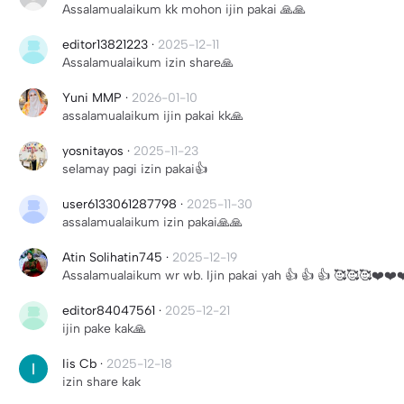
Assalamualaikum kk mohon ijin pakai 🙏🙏
editor13821223
·
2025-12-11
Assalamualaikum izin share🙏
Yuni MMP
·
2026-01-10
assalamualaikum ijin pakai kk🙏
yosnitayos
·
2025-11-23
selamay pagi izin pakai👍
user6133061287798
·
2025-11-30
assalamualaikum izin pakai🙏🙏
Atin Solihatin745
·
2025-12-19
Assalamualaikum wr wb. Ijin pakai yah 👍 👍 👍 🥰🥰🥰❤️❤️❤
editor84047561
·
2025-12-21
ijin pake kak🙏
Iis Cb
·
2025-12-18
izin share kak