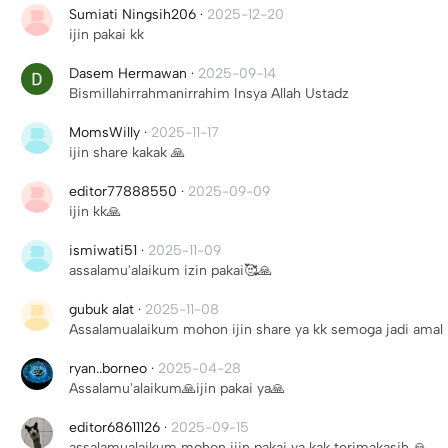
Sumiati Ningsih206
·
2025-12-20
ijin pakai kk
Dasem Hermawan
·
2025-09-14
Bismillahirrahmanirrahim Insya Allah Ustadz
MomsWilly
·
2025-11-17
ijin share kakak 🙏
editor77888550
·
2025-09-09
ijin kk🙏
ismiwati51
·
2025-11-09
assalamu'alaikum izin pakai🥰🙏
gubuk alat
·
2025-11-08
Assalamualaikum mohon ijin share ya kk semoga jadi amal 
ryan..borneo
·
2025-04-28
Assalamu'alaikum🙏ijin pakai ya🙏
editor68611126
·
2025-09-15
assalamualaikum mohon ijin pakai ya kak terimakasih 🙏