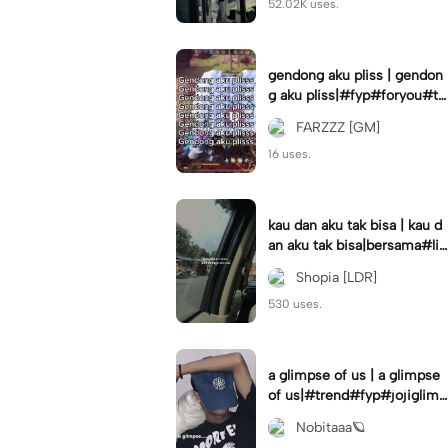
52.02K uses.
gendong aku pliss | gendon
g aku pliss|#fyp#foryou#tr
end#viral
FARZZZ [GM]
16 uses.
kau dan aku tak bisa | kau d
an aku tak bisa|bersama#liri
klagu#fyp#templatelirik
Shopia [LDR]
530 uses.
a glimpse of us | a glimpse
of us|#trend#fyp#jojiglimp
seofus#viral
Nobitaaa🪐