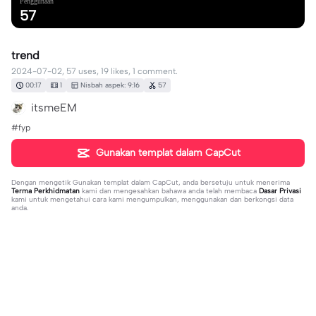
Penggunaan
57
trend
2024-07-02, 57 uses, 19 likes, 1 comment.
00:17
1
Nisbah aspek: 9:16
57
itsmeEM
#fyp
Gunakan templat dalam CapCut
Dengan mengetik
Gunakan templat dalam CapCut
, anda bersetuju untuk menerima
Terma Perkhidmatan
kami dan mengesahkan bahawa anda telah membaca
Dasar Privasi
kami untuk mengetahui cara kami mengumpulkan, menggunakan dan berkongsi data
anda.
1 komen
Sam651544348197
·
2024-07-02
❤️