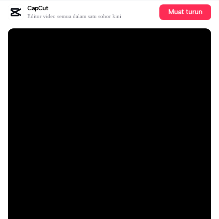
CapCut
Muat turun
Editor video semua dalam satu sohor kini