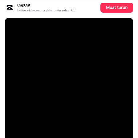
CapCut
Muat turun
Editor video semua dalam satu sohor kini