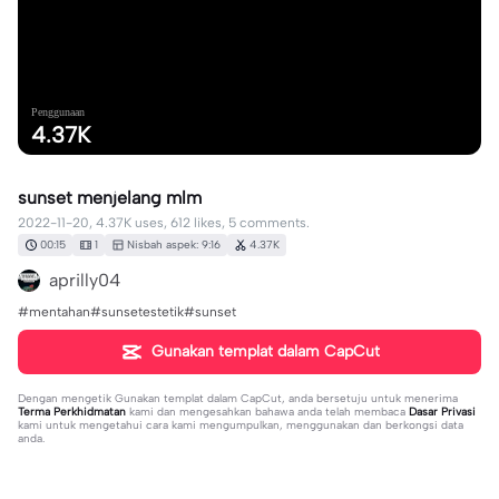
Penggunaan
4.37K
sunset menjelang mlm
2022-11-20, 4.37K uses, 612 likes, 5 comments.
00:15
1
Nisbah aspek: 9:16
4.37K
aprilly04
#mentahan#sunsetestetik#sunset
Gunakan templat dalam CapCut
Dengan mengetik
Gunakan templat dalam CapCut
, anda bersetuju untuk menerima
Terma Perkhidmatan
kami dan mengesahkan bahawa anda telah membaca
Dasar Privasi
kami untuk mengetahui cara kami mengumpulkan, menggunakan dan berkongsi data
anda.