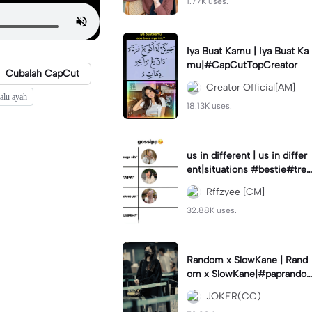
1.77K uses.
Iya Buat Kamu | Iya Buat Ka
mu|#CapCutTopCreator
Cubalah CapCut
Creator Official[AM]
lalu ayah
18.13K uses.
us in different | us in differ
ent|situations #bestie#tren
d#trendtiktiktok
Rffzyee [CM]
32.88K uses.
Random x SlowKane | Rand
om x SlowKane|#paprando
m #6klip #estetik #fyp
JOKER(CC)