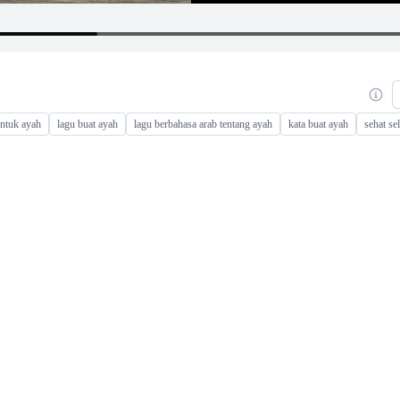
untuk ayah
lagu buat ayah
lagu berbahasa arab tentang ayah
kata buat ayah
sehat se