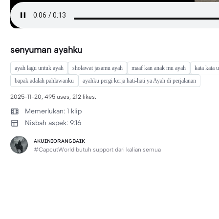
senyuman ayahku
ayah lagu untuk ayah
sholawat jasamu ayah
maaf kan anak mu ayah
kata kata 
bapak adalah pahlawanku
ayahku pergi kerja hati-hati ya Ayah di perjalanan
2025-11-20, 495 uses, 212 likes.
Memerlukan: 1 klip
Nisbah aspek: 9:16
ᴀᴋᴜɪɴɪᴏʀᴀɴɢʙᴀɪᴋ
#CapcutWorld butuh support dari kalian semua