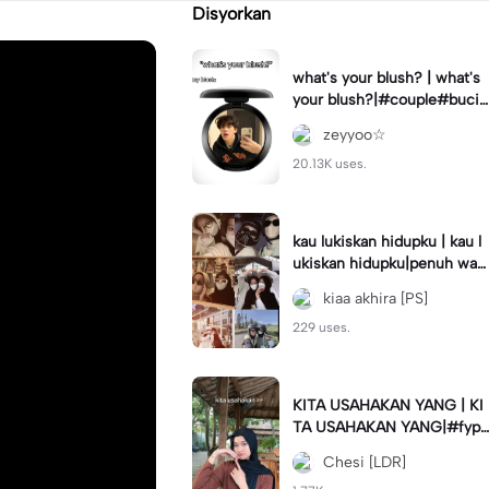
Disyorkan
what's your blush? | what's
your blush?|#couple#bucin
#trend#boyfriend#fyp
zeyyoo☆
20.13K uses.
kau lukiskan hidupku | kau l
ukiskan hidupku|penuh war
na#ekspresikanramadan#b
kiaa akhira [PS]
estie#viral#trend#fyp
229 uses.
KITA USAHAKAN YANG | KI
TA USAHAKAN YANG|#fyp
#katakata#trend#viral
Chesi [LDR]