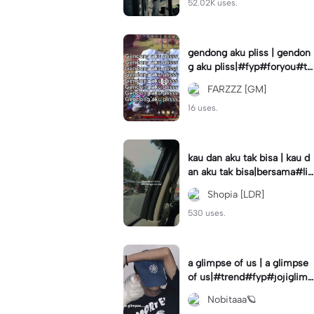
52.02K uses.
gendong aku pliss | gendon
g aku pliss|#fyp#foryou#tr
end#viral
FARZZZ [GM]
16 uses.
kau dan aku tak bisa | kau d
an aku tak bisa|bersama#liri
klagu#fyp#templatelirik
Shopia [LDR]
530 uses.
a glimpse of us | a glimpse
of us|#trend#fyp#jojiglimp
seofus#viral
Nobitaaa🪐