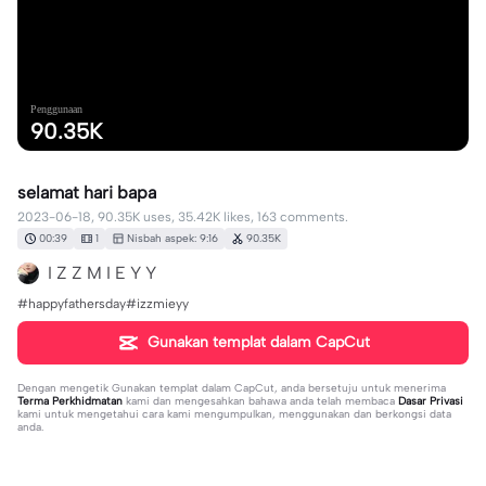
Penggunaan
90.35K
selamat hari bapa
2023-06-18, 90.35K uses, 35.42K likes, 163 comments.
00:39
1
Nisbah aspek: 9:16
90.35K
I Z Z M I E Y Y
#happyfathersday#izzmieyy
Gunakan templat dalam CapCut
Dengan mengetik
Gunakan templat dalam CapCut
, anda bersetuju untuk menerima
Terma Perkhidmatan
kami dan mengesahkan bahawa anda telah membaca
Dasar Privasi
kami untuk mengetahui cara kami mengumpulkan, menggunakan dan berkongsi data
anda.