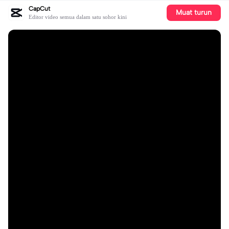
CapCut
Muat turun
Editor video semua dalam satu sohor kini