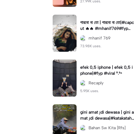
27.99K uses.
পারবো না তো | পারবো না তো|#capc
ut 🔥🔥 #mhanif769#fypツ⁠
#viral✨#trending🔥
mhanif 769
73.98K uses.
efek 0,5 iphone | efek 0,5 i
phone|#fyp #viral ¹¹.²⁶
Recaply
5.95K uses.
gini amat jdi dewasa | gini a
mat jdi dewasa|#katakataha
rini#quotes#laguviral#den
Bahan Sw Kita [Rfs]
nycaknan#kisinan2