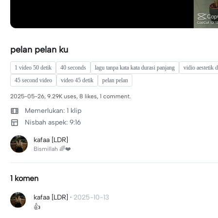
pelan pelan ku
1 video 50 detik
40 seconds
lagu tanpa kata kata durasi panjang
vidio aestetik 
45 second video
video 45 detik
pelan pelan
2025-05-26, 9.29K uses, 8 likes, 1 comment.
Memerlukan: 1 klip
Nisbah aspek: 9:16
kafaa [LDR]
Bismillah 🌈❤️
1 komen
kafaa [LDR]
·
2025-10-13
👍