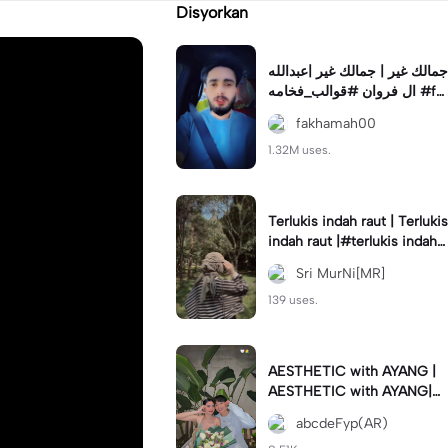
Disyorkan
جمالك غير | جمالك غير |عبدالله
ال فروان #قوالب_فخامه #fa
khamah00
fakhamah00
1.32M uses.
Terlukis indah raut | Terlukis
indah raut |#terlukis indah r
aut wajah mu dalam benakk
Sri MurNi[MR]
u
139 uses.
AESTHETIC with AYANG |
AESTHETIC with AYANG|#f
yp#template#aestethic#vi
abcdeFyp(AR)
ral#barengpasangan🥰