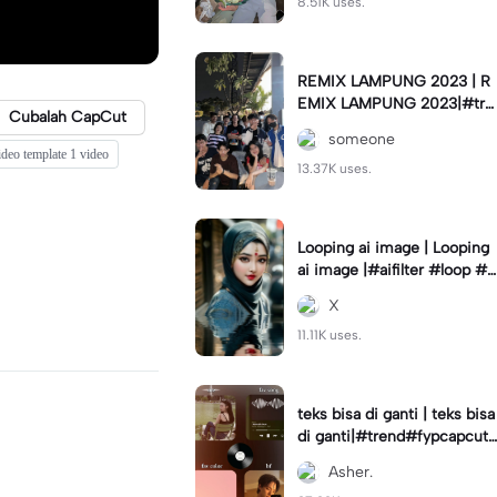
8.51K uses.
REMIX LAMPUNG 2023 | R
EMIX LAMPUNG 2023|#tre
Cubalah CapCut
nd#fyp#remixlampung#la
someone
mpungpride#viral⚡️|
deo template 1 video
13.37K uses.
Looping ai image | Looping
ai image |#aifilter #loop #a
iimages #IniBaruAi #fyp
X
11.11K uses.
teks bisa di ganti | teks bisa
di ganti|#trend#fypcapcut
#viral#foryou#4foto
Asher.