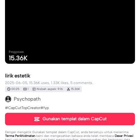
Penggunaan
15.36K
lirik estetik
2025-06-05, 15.36K uses, 1.33K likes, 5 comments.
00:25
1
Nisbah aspek: 9:16
15.36K
Psychopath
#CapCutTopCreator#fyp
Gunakan templat dalam CapCut
Dengan mengetik
Gunakan templat dalam CapCut
, anda bersetuju untuk menerima
Terma Perkhidmatan
kami dan mengesahkan bahawa anda telah membaca
Dasar Privasi
kami untuk mengetahui cara kami mengumpulkan, menggunakan dan berkongsi data