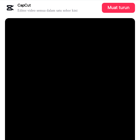
CapCut
Muat turun
Editor video semua dalam satu sohor kini