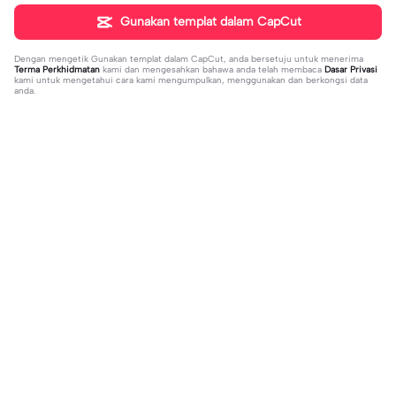
Gunakan templat dalam CapCut
Dengan mengetik
Gunakan templat dalam CapCut
, anda bersetuju untuk menerima
Terma Perkhidmatan
kami dan mengesahkan bahawa anda telah membaca
Dasar Privasi
kami untuk mengetahui cara kami mengumpulkan, menggunakan dan berkongsi data
anda.
Sohor kini
151.22K
534
Masukan 2 Vidio | Masukan 2 Vidio|k
kau temani diriku | kau temani diriku
ece kamu #jjtipis#newtrend#2vidi
2023-08-23
|dan kau ku temani#fyp#viral#tren
2023-12-15
o#fyp
d#foryou#liriklagu