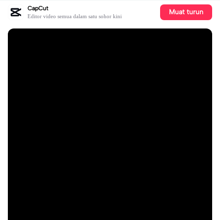
CapCut
Muat turun
Editor video semua dalam satu sohor kini