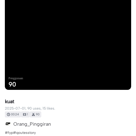
Penggunaan
90
kuat
2025-07-01, 90 uses, 15 likes.
00:24
1
90
Orang_Pinggiran
#fyp#qoutesstory