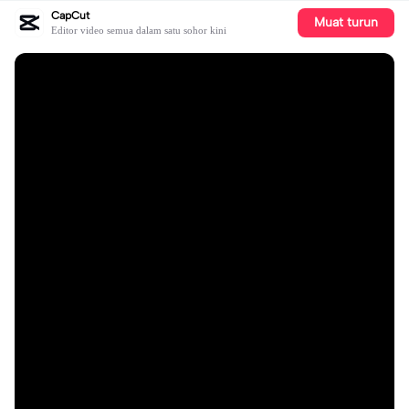
CapCut
Muat turun
Editor video semua dalam satu sohor kini