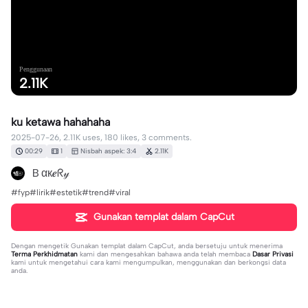
Penggunaan
2.11K
ku ketawa hahahaha
2025-07-26, 2.11K uses, 180 likes, 3 comments.
00:29
1
Nisbah aspek: 3:4
2.11K
Ｂαк𝒆ᖇ𝓎
#fyp#lirik#estetik#trend#viral
Gunakan templat dalam CapCut
Dengan mengetik
Gunakan templat dalam CapCut
, anda bersetuju untuk menerima
Terma Perkhidmatan
kami dan mengesahkan bahawa anda telah membaca
Dasar Privasi
kami untuk mengetahui cara kami mengumpulkan, menggunakan dan berkongsi data
anda.