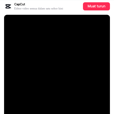
CapCut
Muat turun
Editor video semua dalam satu sohor kini