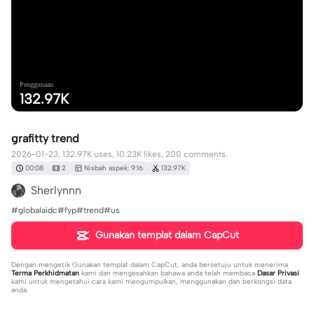
Penggunaan
132.97K
grafitty trend
2026-01-23, 132.97K uses, 10.23K likes, 200 comments.
00:08
2
Nisbah aspek: 9:16
132.97K
Sherlynnn
#globalaidc#fyp#trend#us
Gunakan templat dalam CapCut
Dengan mengetik
Gunakan templat dalam CapCut
, anda bersetuju untuk menerima
Terma Perkhidmatan
kami dan mengesahkan bahawa anda telah membaca
Dasar Privasi
kami untuk mengetahui cara kami mengumpulkan, menggunakan dan berkongsi data
anda.