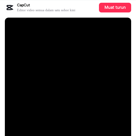
CapCut
Muat turun
Editor video semua dalam satu sohor kini