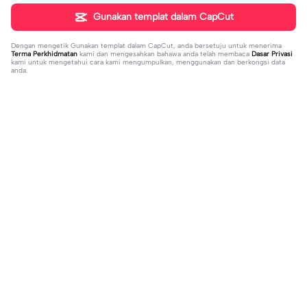
Gunakan templat dalam CapCut
Dengan mengetik
Gunakan templat dalam CapCut
, anda bersetuju untuk menerima
Terma Perkhidmatan
kami dan mengesahkan bahawa anda telah membaca
Dasar Privasi
kami untuk mengetahui cara kami mengumpulkan, menggunakan dan berkongsi data
anda.
Sohor kini
2.91K
89.35K
Haaaa bingit tinge | Haaaa bingit ting
Xtahu Tajuk Lagu | Xtahu Tajuk Lagu
e|#fyp#trend#viral#foryou
2023-11-25
|#fyp#trend#viral#foryou
2024-01-05