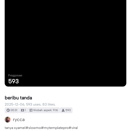
Penggunaan
593
beribu tanda
2025-12-06, 593 uses, 83 likes.
00:31
1
Nisbah aspek: 9:16
593
rycca
tanya syamel#slowmo#mytemplatepro#viral