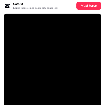
CapCut
Muat turun
Editor video semua dalam satu sohor kini