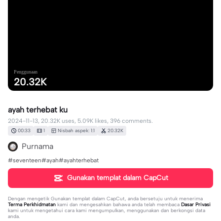
Penggunaan
20.32K
ayah terhebat ku
2024-11-13, 20.32K uses, 5.09K likes, 396 comments.
00:33
1
Nisbah aspek: 1:1
20.32K
Purnama
#seventeen#ayah#ayahterhebat
Gunakan templat dalam CapCut
Dengan mengetik
Gunakan templat dalam CapCut
, anda bersetuju untuk menerima
Terma Perkhidmatan
kami dan mengesahkan bahawa anda telah membaca
Dasar Privasi
kami untuk mengetahui cara kami mengumpulkan, menggunakan dan berkongsi data
anda.