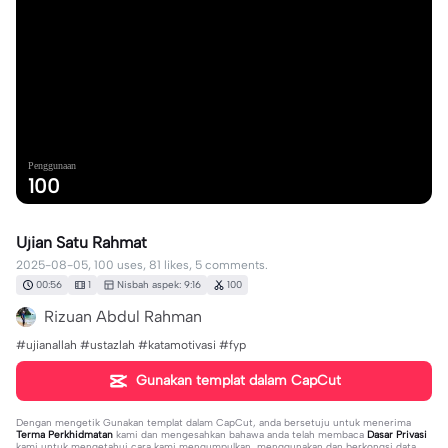
Penggunaan
100
Ujian Satu Rahmat
2025-08-05, 100 uses, 81 likes, 5 comments.
00:56
1
Nisbah aspek: 9:16
100
Rizuan Abdul Rahman
#ujianallah #ustazlah #katamotivasi #fyp
Gunakan templat dalam CapCut
Dengan mengetik
Gunakan templat dalam CapCut
, anda bersetuju untuk menerima
Terma Perkhidmatan
kami dan mengesahkan bahawa anda telah membaca
Dasar Privasi
kami untuk mengetahui cara kami mengumpulkan, menggunakan dan berkongsi data