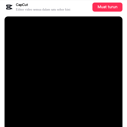
CapCut
Muat turun
Editor video semua dalam satu sohor kini