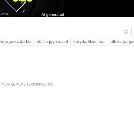
ake jas pake wajah kita
edit foto ppg tren viral
foto pakai blazer hitam
edit foto jadi pa
📍SHARE📍LIKE TERIMAKASIH🥰