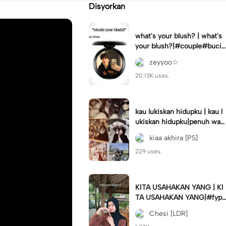
Disyorkan
what's your blush? | what's
your blush?|#couple#bucin
#trend#boyfriend#fyp
zeyyoo☆
20.13K uses.
kau lukiskan hidupku | kau l
ukiskan hidupku|penuh war
na#ekspresikanramadan#b
kiaa akhira [PS]
estie#viral#trend#fyp
229 uses.
KITA USAHAKAN YANG | KI
TA USAHAKAN YANG|#fyp
#katakata#trend#viral
Chesi [LDR]