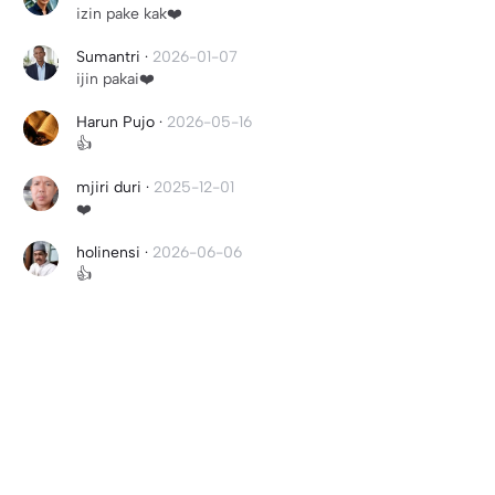
izin pake kak❤️
Sumantri
·
2026-01-07
ijin pakai❤️
Harun Pujo
·
2026-05-16
👍
mjiri duri
·
2025-12-01
❤️
holinensi
·
2026-06-06
👍