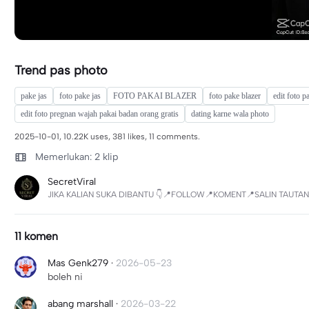
Trend pas photo
pake jas
foto pake jas
FOTO PAKAI BLAZER
foto pake blazer
edit foto p
edit foto pregnan wajah pakai badan orang gratis
dating karne wala photo
2025-10-01, 10.22K uses, 381 likes, 11 comments.
Memerlukan: 2 klip
SecretViral
JIKA KALIAN SUKA DIBANTU 👇📍FOLLOW📍KOMENT📍SALIN TAUTAN
11 komen
Mas Genk279
·
2026-05-23
boleh ni
abang marshall
·
2026-03-22