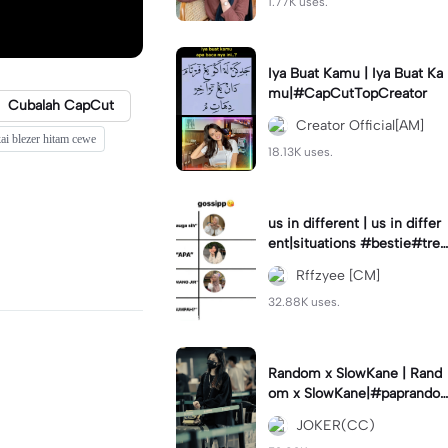
1.77K uses.
Iya Buat Kamu | Iya Buat Ka
mu|#CapCutTopCreator
Cubalah CapCut
Creator Official[AM]
kai blezer hitam cewe
18.13K uses.
us in different | us in differ
ent|situations #bestie#tren
d#trendtiktiktok
Rffzyee [CM]
32.88K uses.
Random x SlowKane | Rand
om x SlowKane|#paprando
m #6klip #estetik #fyp
JOKER(CC)