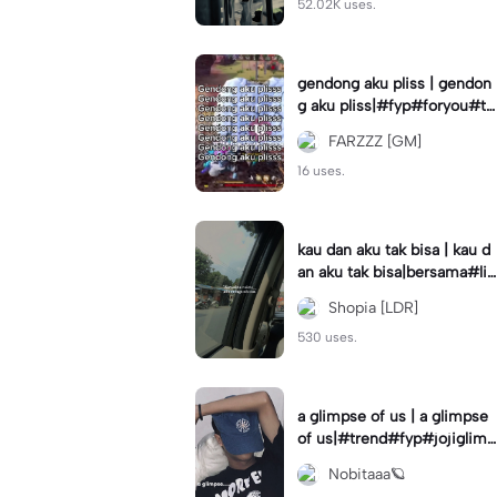
52.02K uses.
gendong aku pliss | gendon
g aku pliss|#fyp#foryou#tr
end#viral
FARZZZ [GM]
16 uses.
kau dan aku tak bisa | kau d
an aku tak bisa|bersama#liri
klagu#fyp#templatelirik
Shopia [LDR]
530 uses.
a glimpse of us | a glimpse
of us|#trend#fyp#jojiglimp
seofus#viral
Nobitaaa🪐