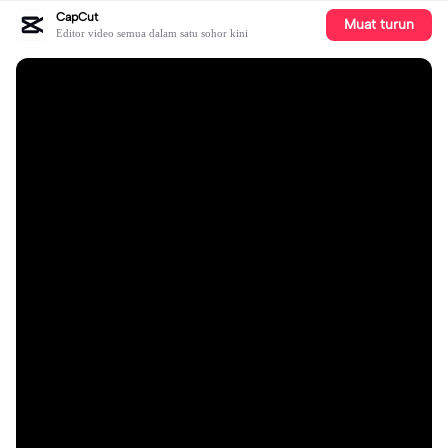
CapCut
Muat turun
Editor video semua dalam satu sohor kini