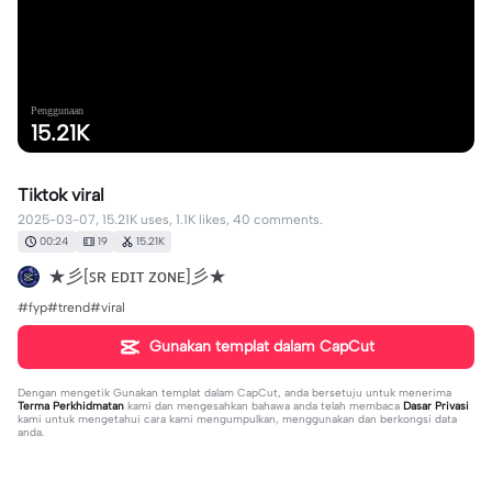
Penggunaan
15.21K
Tiktok viral
2025-03-07, 15.21K uses, 1.1K likes, 40 comments.
00:24
19
15.21K
★彡[ꜱʀ ᴇᴅɪᴛ ᴢᴏɴᴇ]彡★
#fyp#trend#viral
Gunakan templat dalam CapCut
Dengan mengetik
Gunakan templat dalam CapCut
, anda bersetuju untuk menerima
Terma Perkhidmatan
kami dan mengesahkan bahawa anda telah membaca
Dasar Privasi
kami untuk mengetahui cara kami mengumpulkan, menggunakan dan berkongsi data
anda.