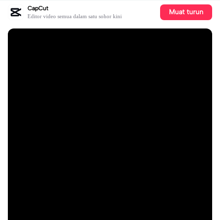
CapCut
Muat turun
Editor video semua dalam satu sohor kini