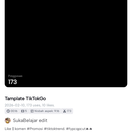
Penggunaan
173
Tamplate TikTokGo
2026-02-10, 173 uses, 10 likes.
00:16
5
Nisbah aspek: 9:16
173
SukaBelajar edit
Like || komen #Promosi #tiktoktrend. #fypcqpcut🔥🔥