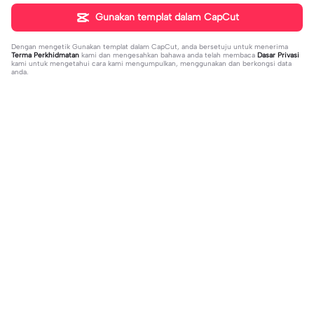
Gunakan templat dalam CapCut
Dengan mengetik
Gunakan templat dalam CapCut
, anda bersetuju untuk menerima
Terma Perkhidmatan
kami dan mengesahkan bahawa anda telah membaca
Dasar Privasi
kami untuk mengetahui cara kami mengumpulkan, menggunakan dan berkongsi data
anda.
Sohor kini
20.13K
229
what's your blush? | what's your blu
kau lukiskan hidupku | kau lukiskan
sh?|#couple#bucin#trend#boyfri
2024-03-15
hidupku|penuh warna#ekspresikanr
2024-03-14
end#fyp
amadan#bestie#viral#trend#fyp