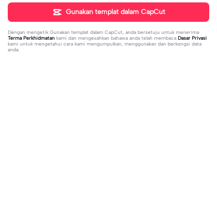
Gunakan templat dalam CapCut
Dengan mengetik
Gunakan templat dalam CapCut
, anda bersetuju untuk menerima
Terma Perkhidmatan
kami dan mengesahkan bahawa anda telah membaca
Dasar Privasi
kami untuk mengetahui cara kami mengumpulkan, menggunakan dan berkongsi data
anda.
Sohor kini
2.91K
89.35K
Haaaa bingit tinge | Haaaa bingit ting
Xtahu Tajuk Lagu | Xtahu Tajuk Lagu
e|#fyp#trend#viral#foryou
2023-11-25
|#fyp#trend#viral#foryou
2024-01-05