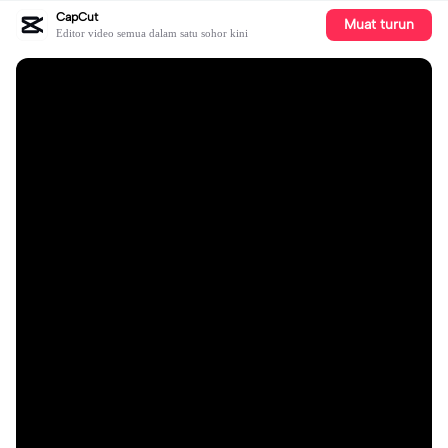
CapCut
Muat turun
Editor video semua dalam satu sohor kini