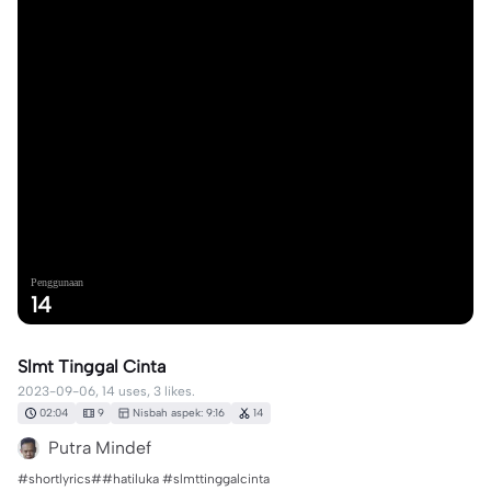
Penggunaan
14
Slmt Tinggal Cinta
2023-09-06, 14 uses, 3 likes.
02:04
9
Nisbah aspek: 9:16
14
Putra Mindef
#shortlyrics##hatiluka #slmttinggalcinta