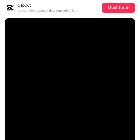
CapCut
Muat turun
Editor video semua dalam satu sohor kini