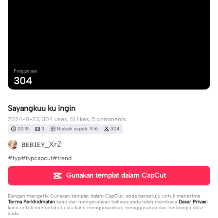
Penggunaan
304
Sayangkuu ku ingin
2024-11-23, 304 uses, 51 likes, 5 comments.
00:15
3
Nisbah aspek: 9:16
304
ʙᴇʙɪᴇʏ_XrZ
#fyp#fypcapcut#trend
Gunakan templat dalam CapCut
Dengan mengetik
Gunakan templat dalam CapCut
, anda bersetuju untuk menerima
Terma Perkhidmatan
kami dan mengesahkan bahawa anda telah membaca
Dasar Privasi
kami untuk mengetahui cara kami mengumpulkan, menggunakan dan berkongsi data
anda.