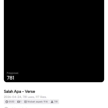
Penggunaan
781
Salah Apa - Verse
2026-04-24, 781 uses, 117 likes.
01:00
1
Nisbah aspek: 9:16
781