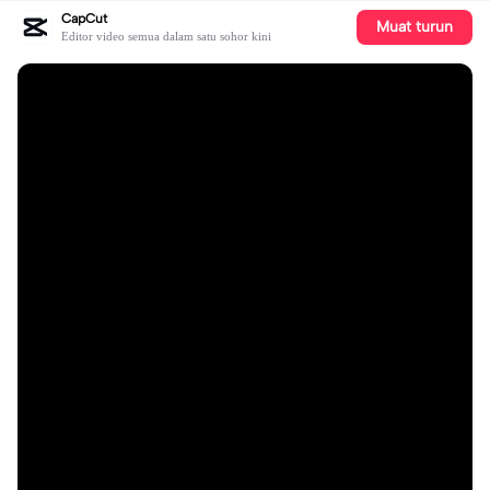
CapCut
Muat turun
Editor video semua dalam satu sohor kini