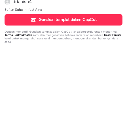
ddanish4
Sufian Suhaimi feat Aina
Gunakan templat dalam CapCut
Dengan mengetik
Gunakan templat dalam CapCut
, anda bersetuju untuk menerima
Terma Perkhidmatan
kami dan mengesahkan bahawa anda telah membaca
Dasar Privasi
kami untuk mengetahui cara kami mengumpulkan, menggunakan dan berkongsi data
anda.
Sohor kini
663
56.29K
Fnf outfit battle | Fnf outfit battle|w/
Cinta Yang Kedua | Cinta Yang Kedu